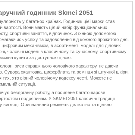
аручний годинник Skmei 2051
улярність у багатьох країнах. Годинник цієї марки став
ій вартості. Вони мають цілий набір функціональних
ту, спортивні заняття, відпочинок. З їхньою допомогою
магаючись успіху та задоволення від кожного прожитого дня.
з цифровим механізмом, в асортименті моделі для ділових
чі, чоловічі моделі в класичному та сучасному, спортивному
й можна купити за доступною ціною.
оловні риси справжнього чоловічого характеру, не даючи
в. Сувора окантовка, циферблата та ремінця зі штучної шкіри,
тих, хто вірний чоловічому кодексу честі. Можете не
мальній ситуації.
ечує бездоганну роботу, а посилене багатошарове
ертостям і подряпинам. У SKMEI 2051 класичні традиції
у вигляді. Оригінальний ремінець делікатно та щільно