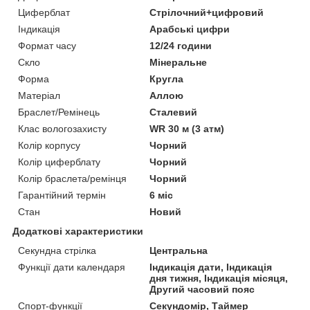
Циферблат
Стрілочний+цифровий
Індикація
Арабські цифри
Формат часу
12/24 години
Скло
Мінеральне
Форма
Кругла
Матеріал
Аллою
Браслет/Ремінець
Сталевий
Клас вологозахисту
WR 30 м (3 атм)
Колір корпусу
Чорний
Колір циферблату
Чорний
Колір браслета/ремінця
Чорний
Гарантійний термін
6 міс
Стан
Новий
Додаткові характеристики
Секундна стрілка
Центральна
Функції дати календаря
Індикація дати, Індикація
дня тижня, Індикація місяця,
Другий часовий пояс
Спорт-функції
Секундомір, Таймер