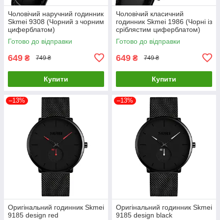
Чоловічий наручний годинник
Чоловічий класичний
Skmei 9308 (Чорний з чорним
годинник Skmei 1986 (Чорні із
циферблатом)
сріблястим циферблатом)
Готово до відправки
Готово до відправки
649
649
₴
₴
749 ₴
749 ₴
Купити
Купити
–13%
–13%
Оригінальний годинник Skmei
Оригінальний годинник Skmei
9185 design red
9185 design black