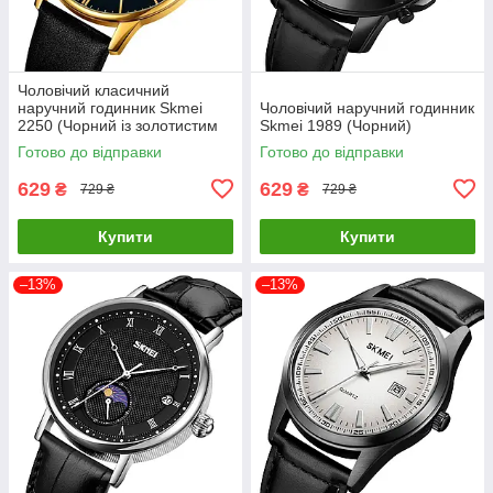
Чоловічий класичний
наручний годинник Skmei
Чоловічий наручний годинник
2250 (Чорний із золотистим
Skmei 1989 (Чорний)
корпусом)
Готово до відправки
Готово до відправки
629
629
₴
₴
729 ₴
729 ₴
Купити
Купити
–13%
–13%