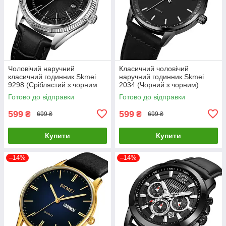
Чоловічий наручний
Класичний чоловічий
класичний годинник Skmei
наручний годинник Skmei
9298 (Сріблястий з чорним
2034 (Чорний з чорним)
циферблатом)
Готово до відправки
Готово до відправки
599
599
₴
₴
699 ₴
699 ₴
Купити
Купити
–14%
–14%