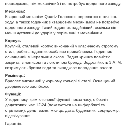
пошкоджень, ніж механічний і не потребує щоденного заводу.
Механізм:
Кварцовий механізм Quartz Головною перевагою є точність
ходу, а також годинник з кварцовим механізмом не потребує
щоденного заводу. Такий годинник надійніший, оскільки він
менш чутливий до ударів у порівнянні з механічним.
Корпус:
Круглий, сталевий корпус виконаний у класичному строгому
стилі, робить годинник особливо привабливим. Годинник
оснащений мінеральним склом. Задня кришка повністю
закрита, з написом та логотипом бренду. Водостійкість 3 АТМ,
витримують бризки води та випадкове попадання вологи.
Ремінець:
Браслет виконаний у чорному кольорі зі сталі. Оснащений
дворівневою застібкою.
Функції:
У годиннику, крім ключової функції показ часу, є безліч
додаткових: час 12\24 (показується на циферблаті та
стрілками), день тижня, місяць, дата, будильник, секундомір,
підсвічування.
Гарантія: