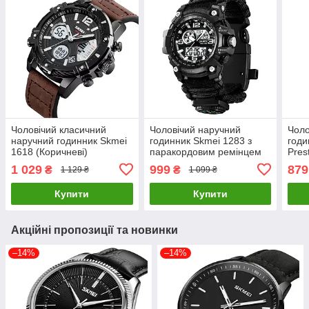
Чоловічий класичний
Чоловічий наручний
Чоло
наручний годинник Skmei
годинник Skmei 1283 з
годи
1618 (Коричневі)
паракордовим ремінцем
Pres
(Чорний)
золо
1 029
999
879
₴
₴
1 129 ₴
1 099 ₴
Купити
Купити
Акційні пропозиції та новинки
–14%
–14%