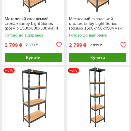
Металевий складський
Металевий складський
стелаж Emby Light Series
стелаж Emby Light Series
(розмір 1500х600x300мм) 4
(розмір 1500х450x450мм) 4
полиці ДСП до 100кг Чорний
полиці ДСП до 100кг Чорний
Готово до відправки
Готово до відправки
2 799
2 799
₴
₴
2 899 ₴
2 899 ₴
Купити
Купити
–3%
–3%