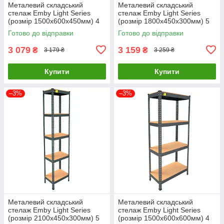
Металевий складський
Металевий складський
стелаж Emby Light Series
стелаж Emby Light Series
(розмір 1500х600x450мм) 4
(розмір 1800х450x300мм) 5
полиці ДСП до 100кг Чорний
полиць ДСП до 100кг Чорний
Готово до відправки
Готово до відправки
3 079
3 159
₴
₴
3 179 ₴
3 259 ₴
Купити
Купити
–3%
–3%
Металевий складський
Металевий складський
стелаж Emby Light Series
стелаж Emby Light Series
(розмір 2100х450x300мм) 5
(розмір 1500х600x600мм) 4