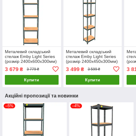
Металевий складський
Металевий складський
Мета
стелаж Emby Light Series
стелаж Emby Light Series
стел
(розмір 2400х600x300мм)
(розмір 2400х450x300мм)
(роз
5 полиць ДСП до 100кг
5 полиць ДСП до 100кг
5 по
3 679
3 499
3 8
₴
₴
3 779 ₴
3 599 ₴
Чорний
Чорний
Чор
Купити
Купити
Акційні пропозиції та новинки
–5%
–4%