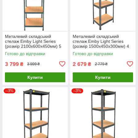
Металевий складський
Металевий складський
стелаж Emby Light Series
стелаж Emby Light Series
(розмір 2100х600x450мм) 5
(розмір 1500х450x300мм) 4
полиць ДСП до 100кг Чорний
полиці ДСП до 100кг Чорний
Готово до відправки
Готово до відправки
3 799
2 679
₴
₴
3 999 ₴
2 779 ₴
Купити
Купити
–3%
–3%