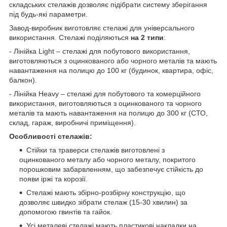
складських стелажів дозволяє підібрати систему зберігання
під будь-які параметри.
Завод-виробник виготовляє стелажі для універсального
використання. Стелажі поділяються
на 2 типи
:
- Лінійка Light – стелажі для побутового використання,
виготовляються з оцинкованого або чорного металів та мають
навантаження на полицю до 100 кг (будинок, квартира, офіс,
балкон).
- Лінійка Heavy – стелажі для побутового та комерційного
використання, виготовляються з оцинкованого та чорного
металів та мають навантаження на полицю до 300 кг (СТО,
склад, гараж, виробничі приміщення).
Особливості стелажів:
Стійки та траверси стелажів виготовлені з
оцинкованого металу або чорного металу, покритого
порошковим забарвленням, що забезпечує стійкість до
появи іржі та корозії.
Стелажі мають збірно-розбірну конструкцію, що
дозволяє швидко зібрати стелаж (15-30 хвилин) за
допомогою гвинтів та гайок.
Усі металеві стелажі мають пластикові накладки на