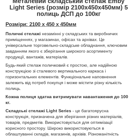
Металевий складський стелаж Emby
Light Series (розмір 2100х450x450мм) 5
полиць ДСП до 100кг
Розміри: 2100 х 450 x 450мм
Поличні стелажі
незамінні у складських та виробничих
приміщеннях, у магазинах, офісах та архівах. Це
універсальне торговельно-складське обладнання, ключовим
завданням якого є зберігання широкого асортименту
продукції, вантажів, матеріалів.
Будь-який стелаж поличковий є простою, але надійною
конструкцією зі сталевого вертикального каркаса і
горизонтальних елементів. Функціональне наповнення
залежить від потреб покупця і може містити різну кількість
полиць.
Кожна полиця здатна витримувати навантаження до 100
кг.
Складські стелажі Light Series
- це багатоярусна
конструкція, призначена для зберігання різних матеріалів,
товарів, предметів. Використовується для оптимізації
корисного простору. Широко використовуються в
облаштуванні складів, магазинів, архівів. Різноманітність