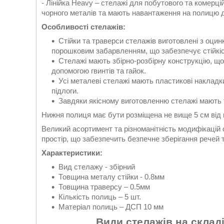
- Лінійка Heavy – стелажі для побутового та комерц
чорного металів та мають навантаження на полицю до
Особливості стелажів:
Стійки та траверси стелажів виготовлені з оцин
порошковим забарвленням, що забезпечує стійкість
Стелажі мають збірно-розбірну конструкцію, що
допомогою гвинтів та гайок.
Усі металеві стелажі мають пластикові накладк
підлоги.
Завдяки якісному виготовленню стелажі мають 
Нижня полиця має бути розміщена не вище 5 см від 
Великий асортимент та різноманітність модифікацій
простір, що забезпечить безпечне зберігання речей т
Характеристики:
Вид стелажу - збірний
Товщина металу стійки - 0.8мм
Товщина траверсу – 0.5мм
Кількість полиць – 5 шт.
Матеріал полиць – ДСП 10 мм
Види стелажів на склад