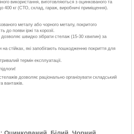
ійного використання, виготовляються з оцинкованого та
 400 кг (СТО, склад, гараж, виробничі приміщення).
кованого металу або чорного металу, покритого
 до появи іржі та корозії.
 дозволяє швидко зібрати стелаж (15-30 хвилин) за
и на стійках, які запобігають пошкодженню покриття для
тривалий термін експлуатації.
підлоги!
 стелажів дозволяє раціонально організувати складський
а вантажів.
і: Оцинкований, Білий, Чорний