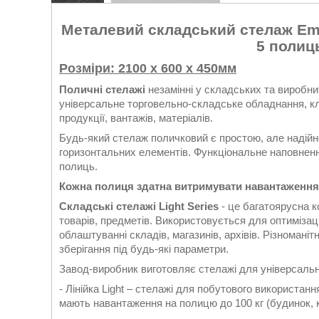
Металевий складський стелаж Emb
5 полиц
Розміри: 2100 х 600 x 450мм
Поличні стелажі
незамінні у складських та виробни
універсальне торговельно-складське обладнання, к
продукції, вантажів, матеріалів.
Будь-який стелаж поличковий є простою, але надійно
горизонтальних елементів. Функціональне наповнення
полиць.
Кожна полиця здатна витримувати навантаження д
Складські стелажі Light Series
- це багатоярусна к
товарів, предметів. Використовується для оптимізац
облаштуванні складів, магазинів, архівів. Різномані
зберігання під будь-які параметри.
Завод-виробник виготовляє стелажі для універсаль
- Лінійка Light – стелажі для побутового використан
мають навантаження на полицю до 100 кг (будинок, к