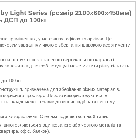
y Light Series (розмір 2100х600x450мм)
ь ДСП до 100кг
чих приміщеннях, у магазинах, офісах та архівах. Це
лючовим завданням якого є зберігання широкого асортименту
ю конструкцією зі сталевого вертикального каркаса і
 залежить від потреб покупця і може містити різну кількість
о 100 кг.
онструкція, призначена для зберігання різних матеріалів,
ії корисного простору. Широко використовуються в
тність складських стелажів дозволяє підібрати систему
ного використання. Стелажі поділяються
на 2 типи
:
ня, виготовляються з оцинкованого або чорного металів та
вартира, офіс, балкон).