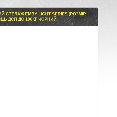
 СТЕЛАЖ EMBY LIGHT SERIES (РОЗМІР
ИЦЬ ДСП ДО 100КГ ЧОРНИЙ