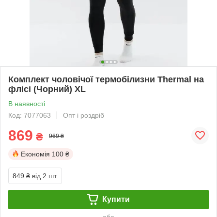
Комплект чоловічої термобілизни Thermal на
флісі (Чорний) XL
В наявності
Код: 7077063
Опт і роздріб
869
₴
969 ₴
Економія
100 ₴
849 ₴
від 2 шт.
Купити
або