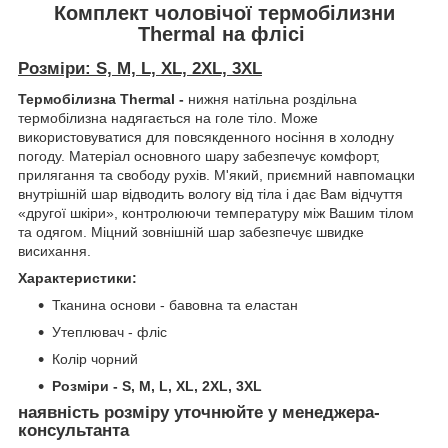
Комплект чоловічої термобілизни
Thermal на флісі
Розміри: S, M, L, XL, 2XL, 3XL
Термобілизна Thermal -
нижня натільна роздільна
термобілизна надягається на голе тіло. Може
використовуватися для повсякденного носіння в холодну
погоду. Матеріал основного шару забезпечує комфорт,
прилягання та свободу рухів. М'який, приємний навпомацки
внутрішній шар відводить вологу від тіла і дає Вам відчуття
«другої шкіри», контролюючи температуру між Вашим тілом
та одягом. Міцний зовнішній шар забезпечує швидке
висихання.
Характеристики:
Тканина основи - бавовна та еластан
Утеплювач - фліс
Колір чорний
Розміри - S, M, L, XL, 2XL, 3XL
наявність розміру уточнюйте у менеджера-
консультанта