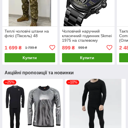
Теплі чоловічі штани на
Чоловічий наручний
Такт
флісі (Піксель) 48
класичний годинник Skmei
Comb
1975 на сталевому
(Оли
браслеті (Чорний)
1 699
899
2 4
₴
₴
1 799 ₴
999 ₴
Купити
Купити
Акційні пропозиції та новинки
–25%
–10%