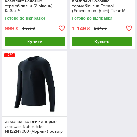
Комплект чоловічої
Комплект чоловічої
термобілизни (2 рівень)
термобілизни Termal
Койот S
(бавовна на флісі) Пісок M
Готово до відправки
Готово до відправки
999
1 149
₴
₴
1 099 ₴
1 249 ₴
Купити
Купити
–2%
Зимовий чоловічий термо
лонгслів Naturehike
NH22NY009 (Чорний) розмір
XL