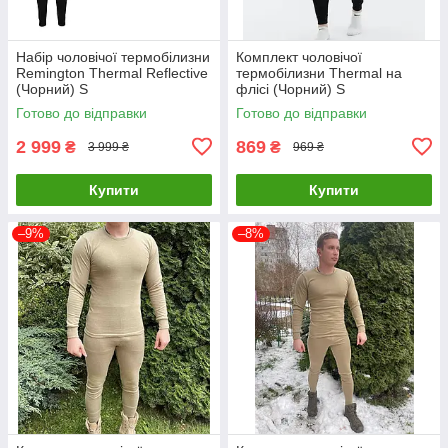
Набір чоловічої термобілизни
Комплект чоловічої
Remington Thermal Reflective
термобілизни Thermal на
(Чорний) S
флісі (Чорний) S
Готово до відправки
Готово до відправки
2 999
869
₴
₴
3 999 ₴
969 ₴
Купити
Купити
–9%
–8%