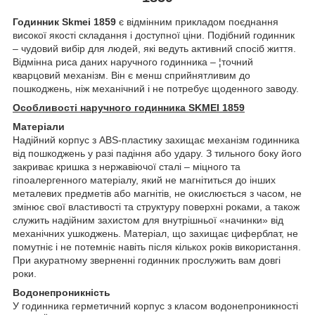
Годинник Skmei 1859
є відмінним прикладом поєднання
високої якості складання і доступної ціни. Подібний годинник
– чудовий вибір для людей, які ведуть активний спосіб життя.
Відмінна риса даних наручного годинника – ¦точний
кварцовий механізм. Він є менш сприйнятливим до
пошкоджень, ніж механічний і не потребує щоденного заводу.
Особливості наручного годинника SKMEI 1859
Матеріали
Надійний корпус з ABS-пластику захищає механізм годинника
від пошкоджень у разі падіння або удару. З тильного боку його
закриває кришка з нержавіючої сталі – міцного та
гіпоалергенного матеріалу, який не магнітиться до інших
металевих предметів або магнітів, не окислюється з часом, не
змінює свої властивості та структуру поверхні роками, а також
служить надійним захистом для внутрішньої «начинки» від
механічних ушкоджень. Матеріал, що захищає циферблат, не
помутніє і не потемніє навіть після кількох років використання.
При акуратному зверненні годинник прослужить вам довгі
роки.
Водонепроникність
У годинника герметичний корпус з класом водонепроникності