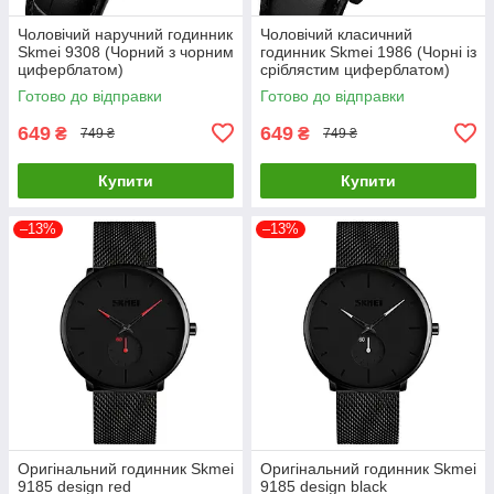
Чоловічий наручний годинник
Чоловічий класичний
Skmei 9308 (Чорний з чорним
годинник Skmei 1986 (Чорні із
циферблатом)
сріблястим циферблатом)
Готово до відправки
Готово до відправки
649
649
₴
₴
749 ₴
749 ₴
Купити
Купити
–13%
–13%
Оригінальний годинник Skmei
Оригінальний годинник Skmei
9185 design red
9185 design black