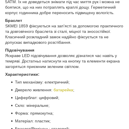
5ATM. Їх не доведеться знімати під час миття рук і можна не
боятися, що на них потраплять краплі дощу. Герметичний
корпус годинника добре переносить підвищену вологість.
Браслет
SKMEI 1859 фіксуються на зап'ясті за допомогою практичного
та довговічного браслета зі сталі, міцної та зносостійкої.
Класичний розкладний замок надійно фіксується та не
допускає випадкового розстібання.
Підсвічування
Яскраве LED підсвічування дозволяє дізнатися час навіть у
темряві. Достатньо натиснути на кнопку та елементи екрана
загоряться приємним зеленим світлом.
Характеристики:
Тип механізму: електричний;
Джерело живлення:
батарейка
;
Циферблат: цифровий;
Скло: мінеральне;
Форма: прямокутна;
Матеріал: пластик;
Браслет/Ремінець: сталевий;