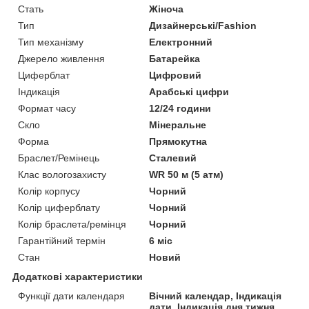
Стать
Жіноча
Тип
Дизайнерські/Fashion
Тип механізму
Електронний
Джерело живлення
Батарейка
Циферблат
Цифровий
Індикація
Арабські цифри
Формат часу
12/24 години
Скло
Мінеральне
Форма
Прямокутна
Браслет/Ремінець
Сталевий
Клас вологозахисту
WR 50 м (5 атм)
Колір корпусу
Чорний
Колір циферблату
Чорний
Колір браслета/ремінця
Чорний
Гарантійний термін
6 міс
Стан
Новий
Додаткові характеристики
Функції дати календаря
Вічний календар, Індикація
дати, Індикація дня тижня,