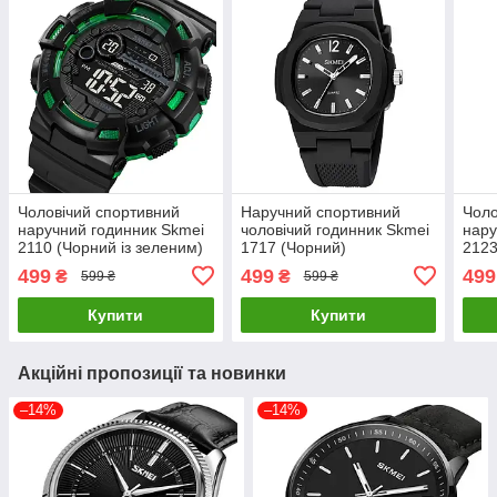
Чоловічий спортивний
Наручний спортивний
Чоло
наручний годинник Skmei
чоловічий годинник Skmei
нару
2110 (Чорний із зеленим)
1717 (Чорний)
2123
499
499
499
₴
₴
599 ₴
599 ₴
Купити
Купити
Акційні пропозиції та новинки
–14%
–14%