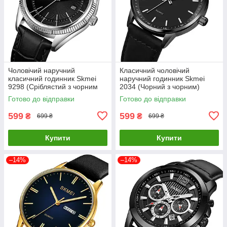
Чоловічий наручний
Класичний чоловічий
класичний годинник Skmei
наручний годинник Skmei
9298 (Сріблястий з чорним
2034 (Чорний з чорним)
циферблатом)
Готово до відправки
Готово до відправки
599
599
₴
₴
699 ₴
699 ₴
Купити
Купити
–14%
–14%