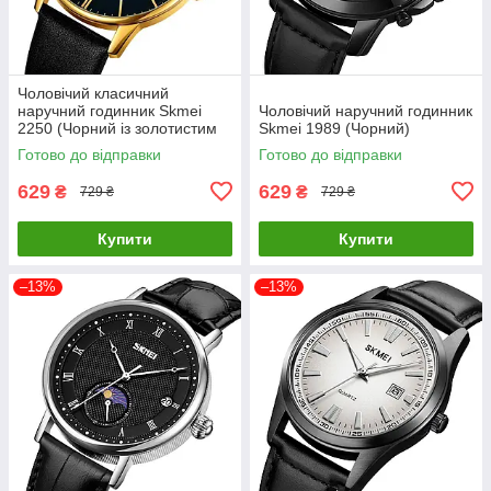
Чоловічий класичний
наручний годинник Skmei
Чоловічий наручний годинник
2250 (Чорний із золотистим
Skmei 1989 (Чорний)
корпусом)
Готово до відправки
Готово до відправки
629
629
₴
₴
729 ₴
729 ₴
Купити
Купити
–13%
–13%