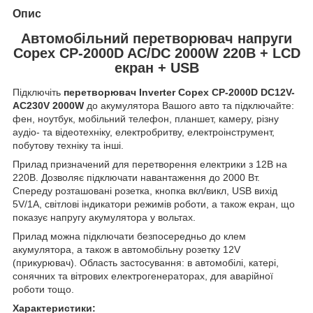
Опис
Автомобільний перетворювач напруги
Copex CP-2000D AC/DC 2000W 220В + LCD
екран + USB
Підключіть
перетворювач Inverter Copex CP-2000D DC12V-
AC230V 2000W
до акумулятора Вашого авто та підключайте:
фен, ноутбук, мобільний телефон, планшет, камеру, різну
аудіо- та відеотехніку, електробритву, електроінструмент,
побутову техніку та інші.
Прилад призначений для перетворення електрики з 12В на
220В. Дозволяє підключати навантаження до 2000 Вт.
Спереду розташовані розетка, кнопка вкл/викл, USB вихід
5V/1A, світлові індикатори режимів роботи, а також екран, що
показує напругу акумулятора у вольтах.
Прилад можна підключати безпосередньо до клем
акумулятора, а також в автомобільну розетку 12V
(прикурювач). Область застосування: в автомобілі, катері,
сонячних та вітрових електрогенераторах, для аварійної
роботи тощо.
Характеристики: