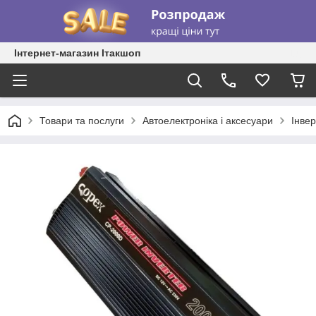
Інтернет-магазин Ітакшоп
Товари та послуги
Автоелектроніка і аксесуари
Інве