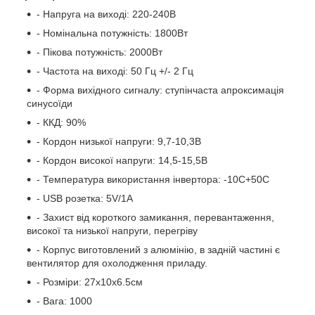
- Напруга на виході: 220-240В
- Номінальна потужність: 1800Вт
- Пікова потужність: 2000Вт
- Частота на виході: 50 Гц +/- 2 Гц
- Форма вихідного сигналу: ступінчаста апроксимація
синусоїди
- ККД: 90%
- Кордон низької напруги: 9,7-10,3В
- Кордон високої напруги: 14,5-15,5В
- Температура використання інвертора: -10С+50С
- USB розетка: 5V/1A
- Захист від короткого замикання, перевантаження,
високої та низької напруги, перегріву
- Корпус виготовлений з алюмінію, в задній частині є
вентилятор для охолодження приладу.
- Розміри: 27x10x6.5см
- Вага: 1000