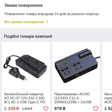
Умови повернення
Повернення товару впродовж 14 днів за рахунок покупця
Всі умови повернення
Подібні товари компанії
Автомобільний інвертор
Перетворювач AC/DC
Авто
XO XC-37 12V-220 V 200
(12/24V) C11-A
пере
W 2 AC 2 USB Type-C PD
200W/2x220В + 2xUSB
AC/
20 W
(QC3.0) 2xType-C (30 W)
500
1 339
879
1 5
₴
₴
1 439 ₴
LCD від прикурювача
Інве