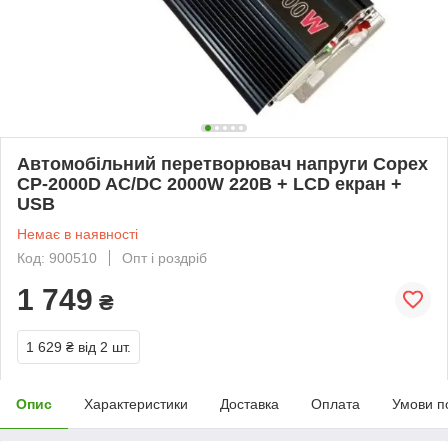
Автомобільний перетворювач напруги Copex
CP-2000D AC/DC 2000W 220В + LCD екран +
USB
Немає в наявності
Код: 900510
Опт і роздріб
1 749
₴
1 629 ₴
від 2 шт.
Опис
Характеристики
Доставка
Оплата
Умови п