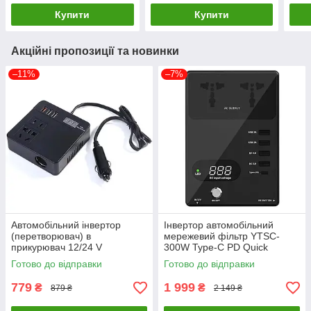
Купити
Купити
Акційні пропозиції та новинки
–11%
–7%
Автомобільний інвертор
Інвертор автомобільний
(перетворювач) в
мережевий фільтр YTSC-
прикурювач 12/24 V
300W Type-C PD Quick
Charge 3.0
Готово до відправки
Готово до відправки
779
1 999
₴
₴
879 ₴
2 149 ₴