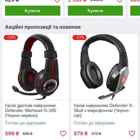
Купити
Купити
Акційні пропозиції та новинки
–14%
–10%
Ігрові дротові навушники
Ігрові навушники Defender X-
Defender Warhead G-185
Skull з мікрофоном (Чорно-
(Чорно-червоні)
сірі)
Готово до відправки
Готово до відправки
599
879
₴
₴
699 ₴
979 ₴