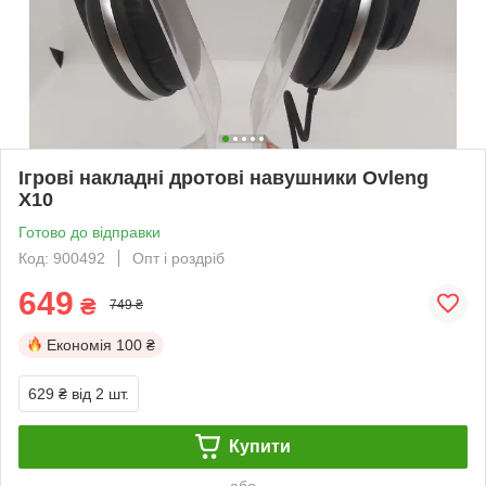
Ігрові накладні дротові навушники Ovleng
X10
Готово до відправки
Код: 900492
Опт і роздріб
649
₴
749 ₴
Економія
100 ₴
629 ₴
від 2 шт.
Купити
або