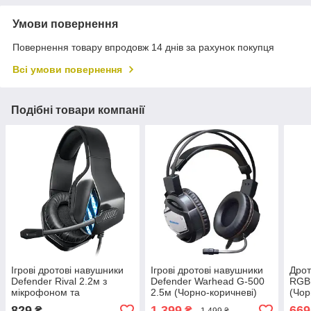
Умови повернення
Повернення товару впродовж 14 днів за рахунок покупця
Всі умови повернення
Подібні товари компанії
Ігрові дротові навушники
Ігрові дротові навушники
Дрот
Defender Rival 2.2м з
Defender Warhead G-500
RGB 
мікрофоном та
2.5м (Чорно-коричневі)
(Чор
підсвічуванням (Чорний)
829
1 399
669
₴
₴
1 499 ₴