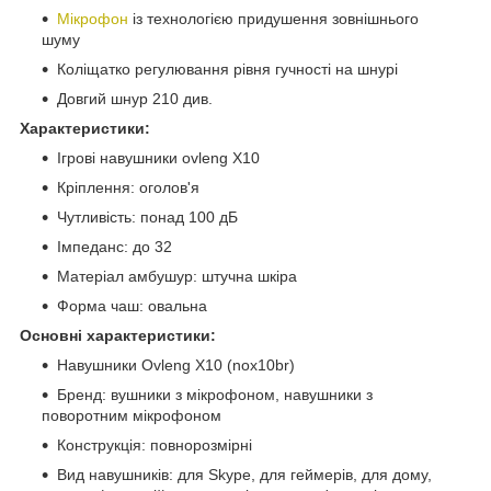
Мікрофон
із технологією придушення зовнішнього
шуму
Коліщатко регулювання рівня гучності на шнурі
Довгий шнур 210 див.
Характеристики:
Ігрові навушники ovleng X10
Кріплення: оголов'я
Чутливість: понад 100 дБ
Імпеданс: до 32
Матеріал амбушур: штучна шкіра
Форма чаш: овальна
Основні характеристики:
Навушники Ovleng X10 (nox10br)
Бренд: вушники з мікрофоном, навушники з
поворотним мікрофоном
Конструкція: повнорозмірні
Вид навушників: для Skype, для геймерів, для дому,