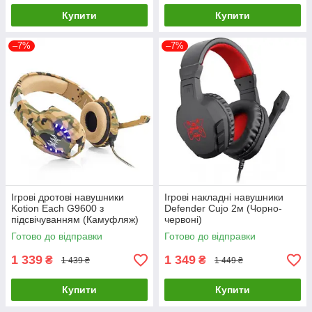
Купити
Купити
–7%
–7%
Ігрові дротові навушники
Ігрові накладні навушники
Kotion Each G9600 з
Defender Cujo 2м (Чорно-
підсвічуванням (Камуфляж)
червоні)
Готово до відправки
Готово до відправки
1 339
1 349
₴
₴
1 439 ₴
1 449 ₴
Купити
Купити