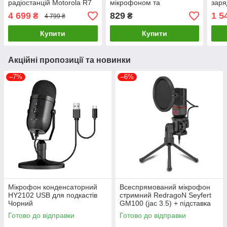
радіостанцій Motorola R7
мікрофоном та
зар
та R7A (1 м) Чорний
підсвічуванням (Чорний)
Ethe
4 699
829
1 5
₴
₴
4 799 ₴
Купити
Купити
Акційні пропозиції та новинки
–7%
–6%
Мікрофон конденсаторний
Всеспрямований мікрофон
HY2102 USB для подкастів
стримний RedragoN Seyfert
Чорний
GM100 (jac 3.5) + підставка
кабель 1.8м
Готово до відправки
Готово до відправки