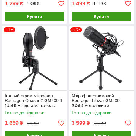
1 299
1 499
₴
₴
1 399 ₴
1 599 ₴
Купити
Купити
–6%
–5%
Ігровий стрим мікрофон
Мікрофон стримовий
Redragon Quasar 2 GM200-1
Redragon Blazar GM300
(USB) + підставка кабель
(USB) металевий з
1.5м
підставкою кабель 1.7м
Готово до відправки
Готово до відправки
1 659
3 599
₴
₴
1 759 ₴
3 799 ₴