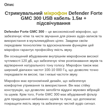
Опис
Стримувальний
мікрофон
Defender Forte
GMC 300 USB кабель 1.5м +
підсвічування
Defender Forte GMC 300
– це високоякісний мікрофон, що
забезпечує чітке та чисте звучання для різних аудіо-записів та
використання в мультимедійних цілях. Завдяки своїм
передовим технологіям та вдосконаленим функціям цей
мікрофон гарантує професійну якість звуку.
Він оснащений вбудованим внутрішнім мікрофоном високої
чутливості 120 дБ, що забезпечує чітке розпізнавання звуків та
відтворення натурального тону голосу. Мікрофон також має
широкий діапазон частот 100-10 000 Гц, що дозволяє точно
передавати як високі, так і низькі частоти звуку.
Мікрофон має ергономічний дизайн, що забезпечує
комфортне утримання та використання. Він має стійку
конструкцію, що дозволяє запобігти віддачі звукових вібрацій
та шумів. Крім того, Forte GMC 300 має вбудований фільтр
для придушення небажаних шумів та луни, що допомагає
покращити якість звуку та забезпечує чистий аудіо сигнал.