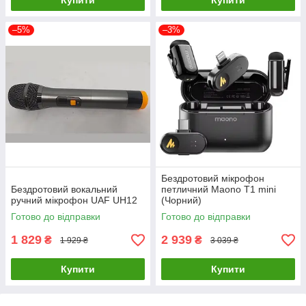
Купити
Купити
–5%
–3%
Бездротовий мікрофон
Бездротовий вокальний
петличний Maono T1 mini
ручний мікрофон UAF UH12
(Чорний)
Готово до відправки
Готово до відправки
1 829
2 939
₴
₴
1 929 ₴
3 039 ₴
Купити
Купити