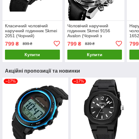
Класичний чоловічий
Чоловічий наручний
Нару
наручний годинник Skmei
годинник Skmei 9156
чоло
2051 (Чорний)
Avalon (Чорний з
1652
сріблястим корпусом)
брас
799
799
799
₴
₴
899 ₴
839 ₴
чор
Купити
Купити
Акційні пропозиції та новинки
–17%
–17%