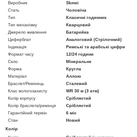
Виробник
Skmei
Стать
Чоловіча
Тип
Класичні годинник
Тип механізму
Кварцовий
Джерело живлення
Батарейка
Циферблат
Аналоговий (Стрілочний)
Індикація
Римські та арабські цифри
Формат часу
12/24 години
Скло
Мінеральне
Форма
Кругла
Матеріал
Аллою
Браслет/Ремінець
Сталевий
Клас вологозахисту
WR 30 м (3 атм)
Колір корпусу
Сріблястий
Колір браслета/ремінця
Сріблястий
Гарантійний термін
6 міс
Стан
Новий
Колір