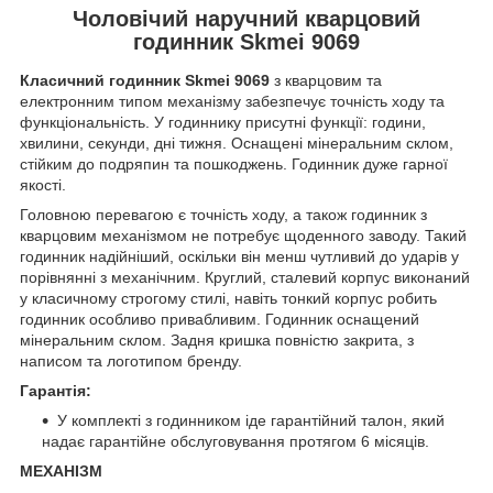
Чоловічий наручний кварцовий
годинник Skmei 9069
Класичний годинник Skmei 9069
з кварцовим та
електронним типом механізму забезпечує точність ходу та
функціональність. У годиннику присутні функції: години,
хвилини, секунди, дні тижня. Оснащені мінеральним склом,
стійким до подряпин та пошкоджень. Годинник дуже гарної
якості.
Головною перевагою є точність ходу, а також годинник з
кварцовим механізмом не потребує щоденного заводу. Такий
годинник надійніший, оскільки він менш чутливий до ударів у
порівнянні з механічним. Круглий, сталевий корпус виконаний
у класичному строгому стилі, навіть тонкий корпус робить
годинник особливо привабливим. Годинник оснащений
мінеральним склом. Задня кришка повністю закрита, з
написом та логотипом бренду.
Гарантія:
У комплекті з годинником іде гарантійний талон, який
надає гарантійне обслуговування протягом 6 місяців.
МЕХАНІЗМ