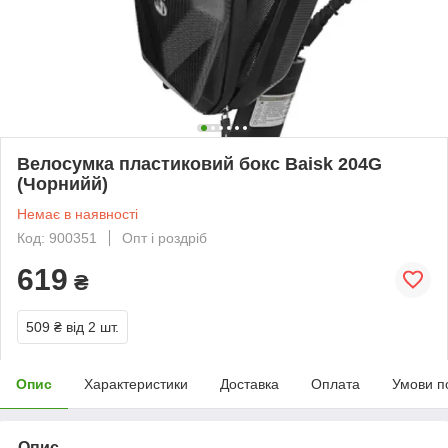
Велосумка пластиковий бокс Baisk 204G
(Чорнийй)
Немає в наявності
Код: 900351
Опт і роздріб
619
₴
509 ₴
від 2 шт.
Опис
Характеристики
Доставка
Оплата
Умови п
Опис