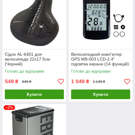
Сідло AL-6401 для
Велосипедний комп'ютер
велосипеда 22х17.5см
GPS MB-003 LCD-2.4"
(Чорний)
підсвітка екрана (14 функцій)
Готово до відправки
Готово до відправки
549
1 049
₴
₴
649 ₴
1 149 ₴
Купити
Купити
–2%