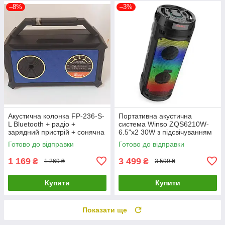
–8%
–3%
Акустична колонка FP-236-S-
Портативна акустична
L Bluetooth + радіо +
система Winso ZQS6210W-
зарядний пристрій + сонячна
6.5"x2 30W з підсвічуванням
панель + 2 лампи
+ мікрофон + пульт
Готово до відправки
Готово до відправки
1 169
3 499
₴
₴
1 269 ₴
3 599 ₴
Купити
Купити
Показати ще