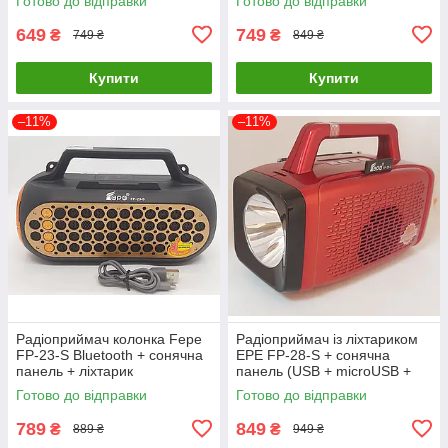
Готово до відправки
Готово до відправки
649
749
₴
₴
749 ₴
849 ₴
Купити
Купити
–11%
–11%
Радіоприймач колонка Fepe
Радіоприймач із ліхтариком
FP-23-S Bluetooth + сонячна
EPE FP-28-S + сонячна
панель + ліхтарик
панель (USB + microUSB +
Bluetooth) Червоний
Готово до відправки
Готово до відправки
789
849
₴
₴
889 ₴
949 ₴