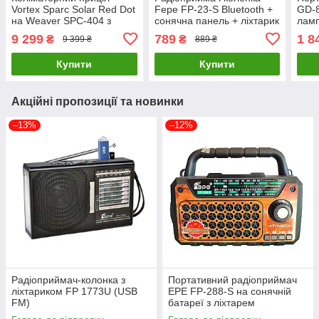
Vortex Sparc Solar Red Dot
Fepe FP-23-S Bluetooth +
GD-8
на Weaver SPC-404 з
сонячна панель + ліхтарик
ламп
точкою 2 МОА та
пане
9 299
789
1 8
₴
₴
9 399 ₴
889 ₴
сонячною батареєю
USB 
Купити
Купити
Акційні пропозиції та новинки
–13%
–12%
Радіоприймач-колонка з
Портативний радіоприймач
ліхтариком FP 1773U (USB
EPE FP-288-S на сонячній
FM)
батареї з ліхтарем