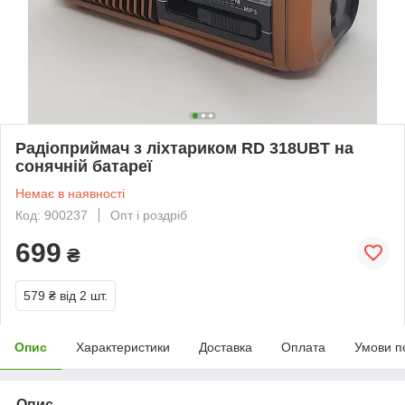
Радіоприймач з ліхтариком RD 318UBT на
сонячній батареї
Немає в наявності
Код: 900237
Опт і роздріб
699
₴
579 ₴
від 2 шт.
Опис
Характеристики
Доставка
Оплата
Умови п
Опис