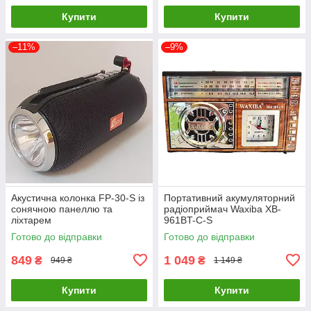
Купити
Купити
–11%
–9%
Акустична колонка FP-30-S із
Портативний акумуляторний
сонячною панеллю та
радіоприймач Waxiba XB-
ліхтарем
961BT-C-S
Готово до відправки
Готово до відправки
849
1 049
₴
₴
949 ₴
1 149 ₴
Купити
Купити