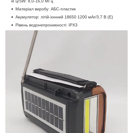
кГц/SW: 8,0-16,0 МГц
Матеріал виробу: АБС-пластик
Акумулятор: літій-іонний 18650 1200 мАг/3,7 В (E)
Рівень водонепроникності: IPX3