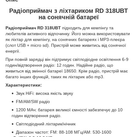
Радіоприймач з ліхтариком RD 318UBT
на сонячній батареї
Радіоприймач RD 318UBT
підходить для кемпінгу та
любителів активного відпочинку. Його можна використовувати
як ліхтар для кемпінгу, на сонячних батареях і MP3-плеєра
(слот USB + micro sd). Пристрій може живитись від сонячної
енергії.
При повній зарядці він підтримує світлодіодне освітлення 6-9
годин/відтворення радіо: 12 годин. Надійне радіо, що
живиться від змінної батареї 18650. Крім радіо, пристрій має
багато інших функцій, таких як ліхтарик або mp3.
Характеристики:
Звук HiFi: висока якість звуку
FM/AM/SW радіо
1200 МАч: батарея великої ємності забезпечує до 10
годин відтворення радіо.
Світлодіодний ліхтарик/нічник
Діапазон частот: FM: 88-108 МГц/AM: 530-1600