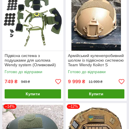
Підвісна система з
Армійський куленепробивний
подушками для шолома
шолом із підвісною системою
Wendy system (Оливковий)
Team Wendy Койот S
Готово до відправки
Готово до відправки
749
9 999
₴
₴
949 ₴
11 999 ₴
Купити
Купити
–14%
–12%