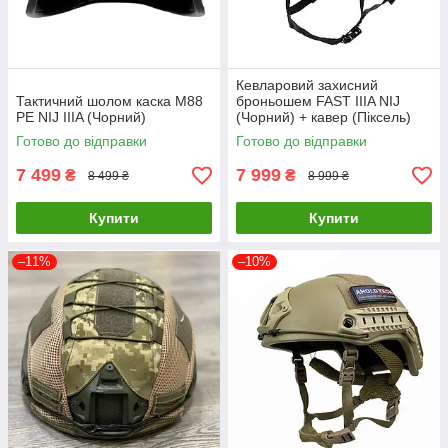
Кевларовий захисний
Тактичний шолом каска M88
броньошем FAST IIIA NIJ
PE NIJ IIIA (Чорний)
(Чорний) + кавер (Піксель)
Готово до відправки
Готово до відправки
7 499
7 999
₴
₴
8 499 ₴
8 999 ₴
Купити
Купити
–11%
–10%