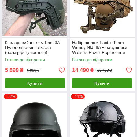
Кевларовий шолом Fast 3A
Набір шолом Fast + Team
Пуленепробивна каска
Wendy NIJ IIIA + навушники
(розмір регулюється)
Walkers Razor + кріплення
Оливковий
Чебурашки + кавер (розмір S)
Готово до відправки
Готово до відправки
5 899
14 490
₴
₴
6 899 ₴
16 490 ₴
Купити
Купити
–12%
–11%