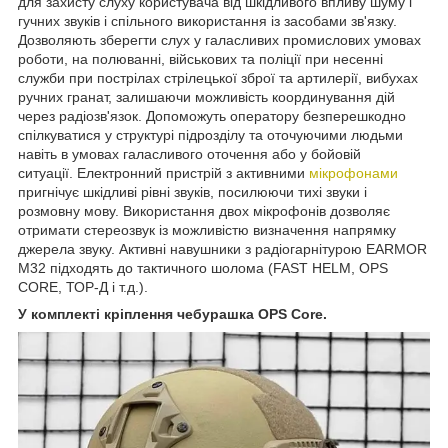
для захисту слуху користувача від шкідливого впливу шуму і
гучних звуків і спільного використання із засобами зв'язку.
Дозволяють зберегти слух у галасливих промислових умовах
роботи, на полюванні, військових та поліції при несенні
служби при пострілах стрілецької зброї та артилерії, вибухах
ручних гранат, залишаючи можливість координування дій
через радіозв'язок. Допоможуть оператору безперешкодно
спілкуватися у структурі підрозділу та оточуючими людьми
навіть в умовах галасливого оточення або у бойовій
ситуації. Електронний пристрій з активними
мікрофонами
пригнічує шкідливі рівні звуків, посилюючи тихі звуки і
розмовну мову. Використання двох мікрофонів дозволяє
отримати стереозвук із можливістю визначення напрямку
джерела звуку. Активні навушники з радіогарнітурою EARMOR
M32 підходять до тактичного шолома (FAST HELM, OPS
CORE, ТОР-Д і т.д.).
У комплекті кріплення чебурашка OPS Core.