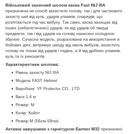
Військовий захисний шолом каска Fast NIJ IIIA
призначена як спосіб захистити голову, так і для часткового
захисту шиї від куль, ударів уламків, снарядів, що
розлітаються під час вибуху. Так само, каска захищає від
інших (небалістичних) ударів: як від ударів об тверді
предмети, так і від ударів на голову нанесені холодною
зброєю. Сучасна модель, розрахована на використання в
бойових діях, витримує шкоду від хвиль вибухів, захистить
голову не тільки від ударів і падінь, а й від дрібних уламків,
куль та їх рикошетів.
Характеристики шолома:
Рівень захисту NIJ IIIA
Модель FAST Helmet
Виробник: YF Protector CO., LTD
Вага 1,4 кг.
Розмір: M
Колір: Койот
Розмір M (56см-58см)
Активні навушники з гарнітурою Earmor М32
призначені