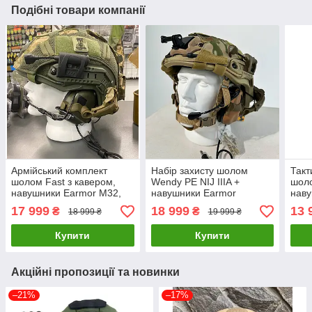
Подібні товари компанії
Армійський комплект
Набір захисту шолом
Такт
шолом Fast з кавером,
Wendy PE NIJ IIIA +
шоло
навушники Earmor М32,
навушники Earmor
наву
кріплення чебурашка,
M31/M32 + кавер з
шол
17 999
18 999
13 
₴
₴
18 999 ₴
19 999 ₴
противага (Оливкова) S
противагою + кріплення
Чебурашки
Купити
Купити
Акційні пропозиції та новинки
–21%
–17%