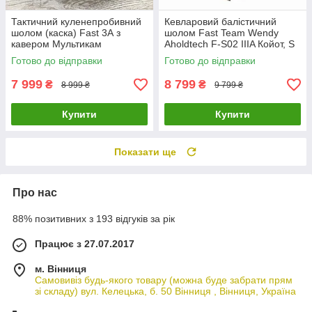
Тактичний куленепробивний
Кевларовий балістичний
шолом (каска) Fast 3А з
шолом Fast Team Wendy
кавером Мультикам
Aholdtech F-S02 IIIA Койот, S
Готово до відправки
Готово до відправки
7 999
8 799
₴
₴
8 999 ₴
9 799 ₴
Купити
Купити
Показати ще
Про нас
88% позитивних з 193 відгуків за рік
Працює з 27.07.2017
м. Вінниця
Самовивіз будь-якого товару (можна буде забрати прям
зі складу) вул. Келецька, б. 50 Вінниця , Вінниця, Україна