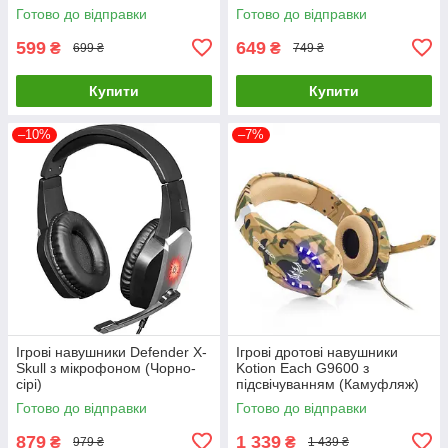
Готово до відправки
Готово до відправки
599
649
₴
₴
699 ₴
749 ₴
Купити
Купити
–10%
–7%
Ігрові навушники Defender X-
Ігрові дротові навушники
Skull з мікрофоном (Чорно-
Kotion Each G9600 з
сірі)
підсвічуванням (Камуфляж)
Готово до відправки
Готово до відправки
879
1 339
₴
₴
979 ₴
1 439 ₴