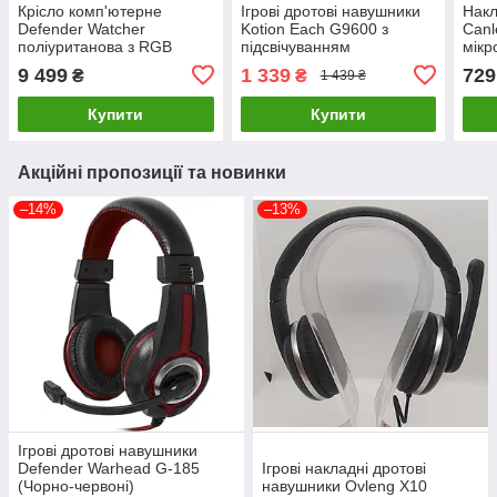
Крісло комп'ютерне
Ігрові дротові навушники
Накл
Defender Watcher
Kotion Each G9600 з
Canl
поліуританова з RGB
підсвічуванням
мікр
підсвічуванням та
(Камуфляж)
підс
9 499
1 339
729
₴
₴
1 439 ₴
підніжкою (Чорний)
Купити
Купити
Акційні пропозиції та новинки
–14%
–13%
Ігрові дротові навушники
Defender Warhead G-185
Ігрові накладні дротові
(Чорно-червоні)
навушники Ovleng X10