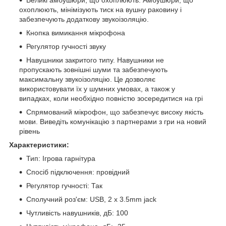
Великі амбушюри, що охоплюють. Амбушюри, що
охоплюють, мінімізують тиск на вушну раковину і
забезпечують додаткову звукоізоляцію.
Кнопка вимикання мікрофона
Регулятор гучності звуку
Навушники закритого типу. Навушники не
пропускають зовнішні шуми та забезпечують
максимальну звукоізоляцію. Це дозволяє
використовувати їх у шумних умовах, а також у
випадках, коли необхідно повністю зосередитися на грі
Спрямований мікрофон, що забезпечує високу якість
мови. Виведіть комунікацію з партнерами з гри на новий
рівень
Характеристики:
Тип: Ігрова гарнітура
Спосіб підключення: провідний
Регулятор гучності: Так
Сполучний роз'єм: USB, 2 x 3.5mm jack
Чутливість навушників, дБ: 100