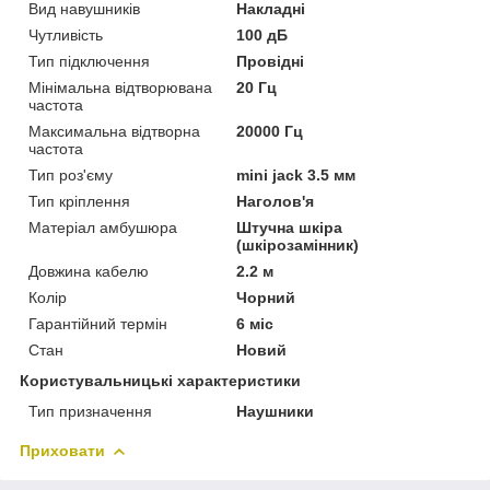
Вид навушників
Накладні
Чутливість
100 дБ
Тип підключення
Провідні
Мінімальна відтворювана
20 Гц
частота
Максимальна відтворна
20000 Гц
частота
Тип роз'єму
mini jack 3.5 мм
Тип кріплення
Наголов'я
Матеріал амбушюра
Штучна шкіра
(шкірозамінник)
Довжина кабелю
2.2 м
Колір
Чорний
Гарантійний термін
6 міс
Стан
Новий
Користувальницькі характеристики
Тип призначення
Наушники
Приховати