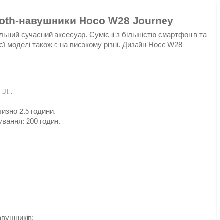
ooth-навушники Hoco W28 Journey
ьний сучасний аксесуар. Сумісні з більшістю смартфонів та
ї моделі також є на високому рівні. Дизайн Hoco W28
 JL.
изно 2.5 години.
ування: 200 годин.
авушників;