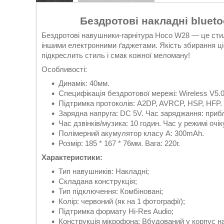
Бездротові накладні bluet
Бездротові навушники-гарнітура Hoco W28 — це стил
іншими електронними ґаджетами. Якість збирання ціє
підкреслить стиль і смак кожної меломану!
Особливості:
Динамік: 40мм.
Специфікація бездротової мережі: Wireless V5.0
Підтримка протоколів: A2DP, AVRCP, HSP, HFP.
Зарядна напруга: DC 5V. Час заряджання: прибл
Час дзвінків/музика: 10 годин. Час у режимі очік
Полімерний акумулятор класу А: 300mAh.
Розмір: 185 * 167 * 76мм. Вага: 220г.
Характеристики:
Тип навушників: Накладні;
Складана конструкція;
Тип підключення: Комбіновані;
Колір: червоний (як на 1 фотографії);
Підтримка формату Hi-Res Audio;
Конструкція мікрофона: Вбудований у корпус н