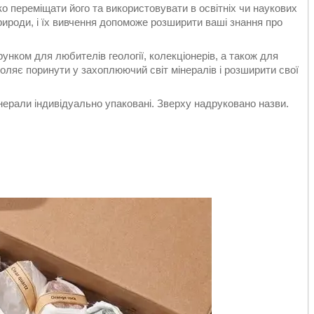
о переміщати його та використовувати в освітніх чи наукових
рироди, і їх вивчення допоможе розширити ваші знання про
нком для любителів геології, колекціонерів, а також для
оляє поринути у захоплюючий світ мінералів і розширити свої
нерали індивідуально упаковані. Зверху надруковано назви.