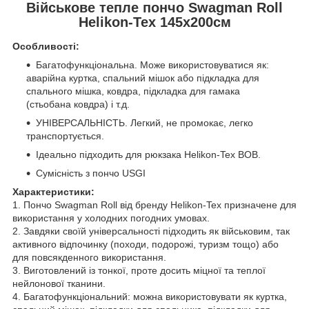
Військове тепле пончо Swagman Roll
Helikon-Tex 145х200см
Особливості:
Багатофункціональна. Може використовуватися як:
аварійна куртка, спальний мішок або підкладка для
спального мішка, ковдра, підкладка для гамака
(стьобана ковдра) і т.д.
УНІВЕРСАЛЬНІСТЬ. Легкий, не промокає, легко
транспортується.
Ідеально підходить для рюкзака Helikon-Tex BOB.
Сумісність з пончо USGI
Характеристики:
1. Пончо Swagman Roll від бренду Helikon-Tex призначене для
використання у холодних погодних умовах.
2. Завдяки своїй універсальності підходить як військовим, так
активного відпочинку (походи, подорожі, туризм тощо) або
для повсякденного використання.
3. Виготовлений із тонкої, проте досить міцної та теплої
нейлонової тканини.
4. Багатофункціональний: можна використовувати як куртка,