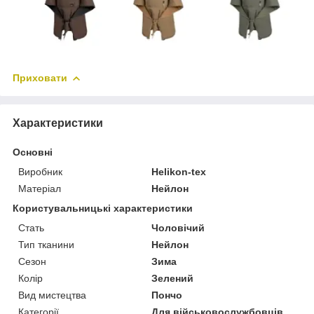
Приховати
Характеристики
Основні
Виробник
Helikon-tex
Матеріал
Нейлон
Користувальницькі характеристики
Стать
Чоловічий
Тип тканини
Нейлон
Сезон
Зима
Колір
Зелений
Вид мистецтва
Пончо
Категорії
Для військовослужбовців