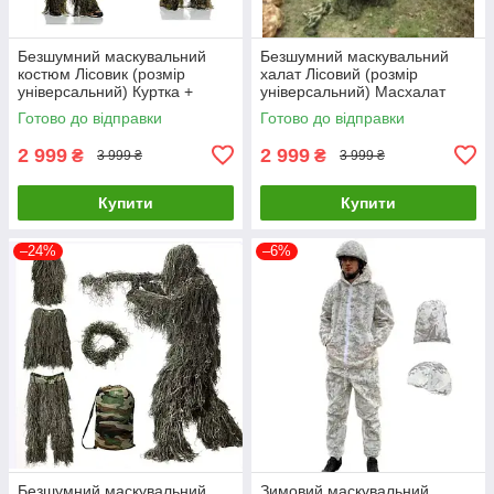
Безшумний маскувальний
Безшумний маскувальний
костюм Лісовик (розмір
халат Лісовий (розмір
універсальний) Куртка +
універсальний) Масхалат
штани Масхалат
Готово до відправки
Готово до відправки
2 999
2 999
₴
₴
3 999 ₴
3 999 ₴
Купити
Купити
–24%
–6%
Безшумний маскувальний
Зимовий маскувальний