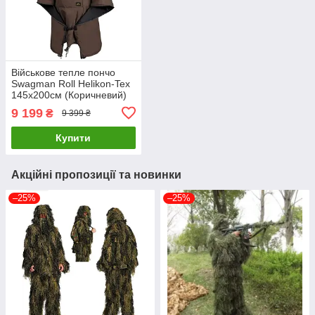
Військове тепле пончо
Swagman Roll Helikon-Tex
145х200см (Коричневий)
9 199
₴
9 399 ₴
Купити
Акційні пропозиції та новинки
–25%
–25%