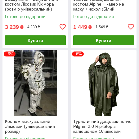
костюм Лісовик Кікімора
костюм Alpine + кавер на
(розмір універсальний)
каску + чохол (Білий
Куртка та штани Оливковий
мультикам)
Готово до відправки
Готово до відправки
3 239
1 449
₴
₴
4 239 ₴
1 549 ₴
Купити
Купити
–6%
–6%
Костюм маскувальний
Туристичний дощовик-пончо
Зимовий (універсальний
Pilgrim 2.0 Rip-Stop з
розмір)
капюшоном Оливковий
Готово до відправки
Готово до відправки