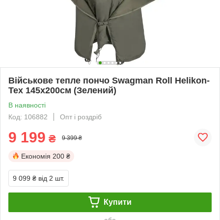
Військове тепле пончо Swagman Roll Helikon-
Tex 145х200см (Зелений)
В наявності
Код: 106882
Опт і роздріб
9 199
₴
9 399 ₴
Економія
200 ₴
9 099 ₴
від 2 шт.
Купити
або