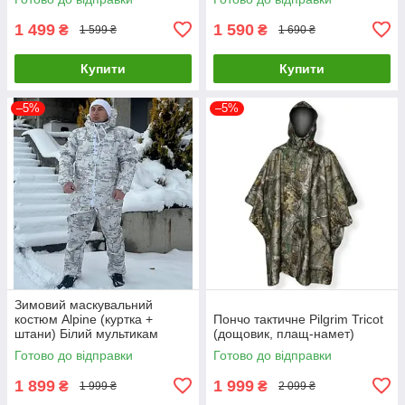
1 499
1 590
₴
₴
1 599 ₴
1 690 ₴
Купити
Купити
–5%
–5%
Зимовий маскувальний
костюм Alpine (куртка +
Пончо тактичне Pilgrim Tricot
штани) Білий мультикам
(дощовик, плащ-намет)
Готово до відправки
Готово до відправки
1 899
1 999
₴
₴
1 999 ₴
2 099 ₴