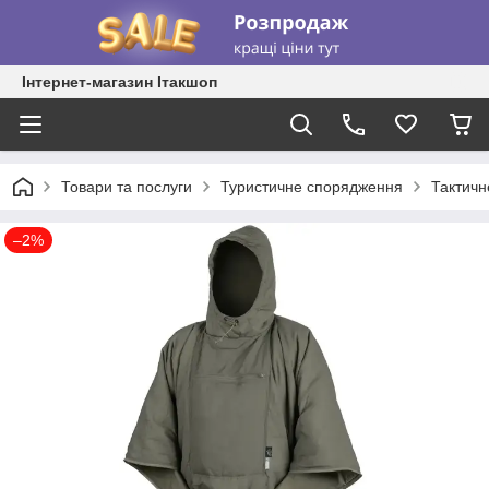
Інтернет-магазин Ітакшоп
Товари та послуги
Туристичне спорядження
Тактичн
–2%