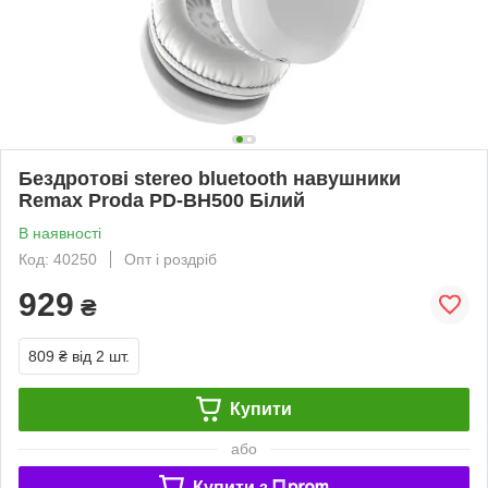
Бездротові stereo bluetooth навушники
Remax Proda PD-BH500 Білий
В наявності
Код: 40250
Опт і роздріб
929
₴
809 ₴
від 2 шт.
Купити
або
Купити з