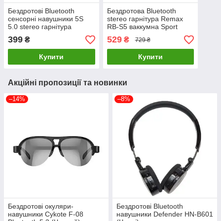
Бездротові Bluetooth
Бездротова Bluetooth
сенсорні навушники 5S
stereo гарнітура Remax
5.0 stereo гарнітура
RB-S5 ваккумна Sport
(White)
White
399
529
₴
₴
729 ₴
Купити
Купити
Акційні пропозиції та новинки
–14%
–8%
Бездротові окуляри-
Бездротові Bluetooth
навушники Cykote F-08
навушники Defender HN-B601