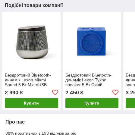
Подібні товари компанії
Бездротовий Bluetooth-
Бездротовий Bluetooth-
Безд
динамік Lexon Miami
динамік Lexon Tykho
дина
Sound 5 Вт MicroUSB
speaker 5 Вт Синій
spea
(Чорний мармур)
2 990
2 450
3 2
₴
₴
Купити
Купити
Про нас
88% позитивних з 193 відгуків за рік