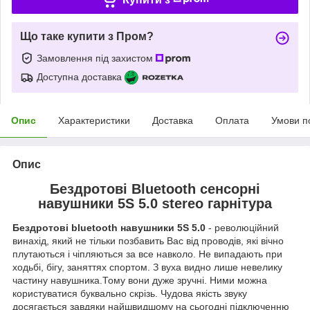
Що таке купити з Пром?
Замовлення під захистом
Доступна доставка
Опис
Характеристики
Доставка
Оплата
Умови п
Опис
Бездротові Bluetooth сенсорні
навушники 5S 5.0 stereo гарнітура
Бездротові bluetooth навушники 5S 5.0
- революційний
винахід, який не тільки позбавить Вас від проводів, які вічно
плутаються і чіпляються за все навколо. Не випадають при
ходьбі, бігу, заняттях спортом. З вуха видно лише невелику
частину навушника.Тому вони дуже зручні. Ними можна
користуватися буквально скрізь. Чудова якість звуку
досягається завдяки найшвидшому на сьогодні підключенню