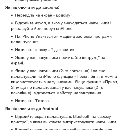
Як підключити до айфона:
Перейдіть на екран «Додому».
Відкрийте чохол, в якому знаходяться навушники і
розташуйте його поруч із iPhone.
На iPhone з'явиться анімаційна заставка програми
налаштування.
Натисніть кнопку «Підключити».
Якщо у вас навушники прочитайте інструкції на
екрані.
Якщо у вас навушники (2-го покоління) і ви вже
налаштували на iPhone функцію «Привіт, Siri», її можна
використовувати з навушниками. Якщо функція «Привіт,
Siri» ще не налаштована і у вас навушники (2-го
покоління), відкриється майстер налаштування.
Натисніть "Готово".
Як підключити до Android
Відкрийте екран налаштувань Bluetooth на своєму
пристрої, з яким ви хочете використовувати навушники.
Відкрийте кришку зарядного кейса навушників, при