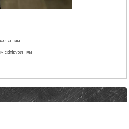
осоченням
им екіпіруванням