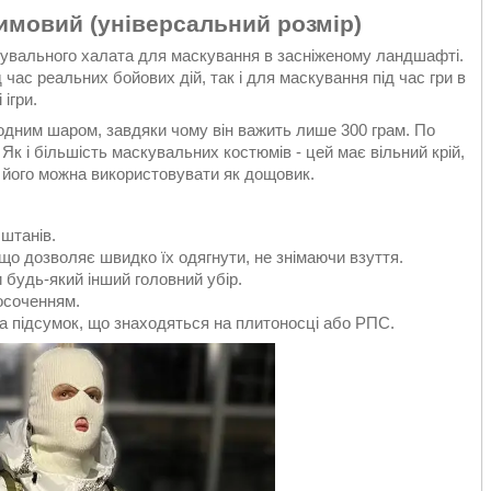
мовий (універсальний розмір)
кувального халата для маскування в засніженому ландшафті.
час реальних бойових дій, так і для маскування під час гри в
ігри.
одним шаром, завдяки чому він важить лише 300 грам. По
Як і більшість маскувальних костюмів - цей має вільний крій,
у його можна використовувати як дощовик.
штанів.
 що дозволяє швидко їх одягнути, не знімаючи взуття.
 будь-який інший головний убір.
осоченням.
а підсумок, що знаходяться на плитоносці або РПС.