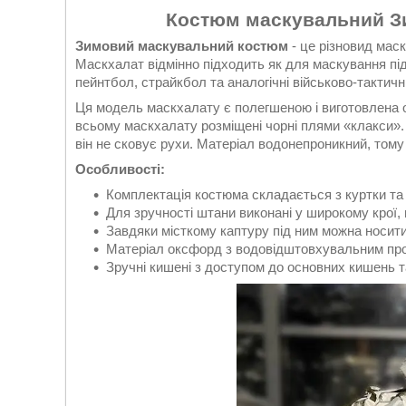
Костюм маскувальний Зи
Зимовий маскувальний костюм
- це різновид мас
Маскхалат відмінно підходить як для маскування під 
пейнтбол, страйкбол та аналогічні військово-тактичні 
Ця модель маскхалату є полегшеною і виготовлена 
всьому маскхалату розміщені чорні плями «клакси». 
він не сковує рухи. Матеріал водонепроникний, том
Особливості:
Комплектація костюма складається з куртки та 
Для зручності штани виконані у широкому крої,
Завдяки місткому каптуру під ним можна носити
Матеріал оксфорд з водовідштовхувальним пр
Зручні кишені з доступом до основних кишень т