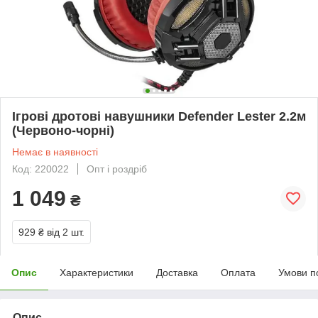
Ігрові дротові навушники Defender Lester 2.2м
(Червоно-чорні)
Немає в наявності
Код: 220022
Опт і роздріб
1 049
₴
929 ₴
від 2 шт.
Опис
Характеристики
Доставка
Оплата
Умови п
Опис