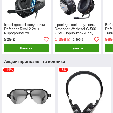
Ігрові дротові навушники
Ігрові дротові навушники
Веб 
Defender Rival 2.2м з
Defender Warhead G-500
Defe
мікрофоном та
2.5м (Чорно-коричневі)
1080
підсвічуванням (Чорний)
Чор
829
1 399
999
₴
₴
1 499 ₴
Купити
Купити
Акційні пропозиції та новинки
–14%
–8%