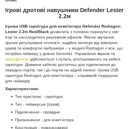
Ігрові дротові навушники Defender Lester
2.2м
Ігрова USB гарнітура для комп'ютера Defender Redragon
Lester 2.2m Red/Black
дозволить з головою поринути у світ
ігор та насолодитися реалізмом ефектів. Якісне звучання,
зручне регульоване оголов'я, надійна ізоляція від зовнішніх
шумів та комфортні амбушюри – у моделі Redragon є все, що
потрібно геймеру у довгих баталіях. Управління звуком та
мікрофоном
здійснюється з пульта, розташованого на кабелі
гарнітури. Довжини кабелю достатньо для підключення до
передніх портів, так і до портів на задній панелі. Ігрова USB
гарнітура Redragon для комп'ютера – справжній подарунок
для геймерів.
Характеристики:
Тип пристрою - гарнітура
Тип - геймерські (ігрові)
Підключення - провідне
Призначення - для комп'ютера
Конструкція - повнорозмірні