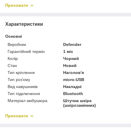
Приховати
Характеристики
Основні
Виробник
Defender
Гарантійний термін
1 міс
Колір
Чорний
Стан
Новий
Тип кріплення
Наголов'я
Тип роз'єму
micro-USB
Вид навушників
Накладні
Тип підключення
Bluetooth
Матеріал амбушюра
Штучна шкіра
(шкірозамінник)
Приховати