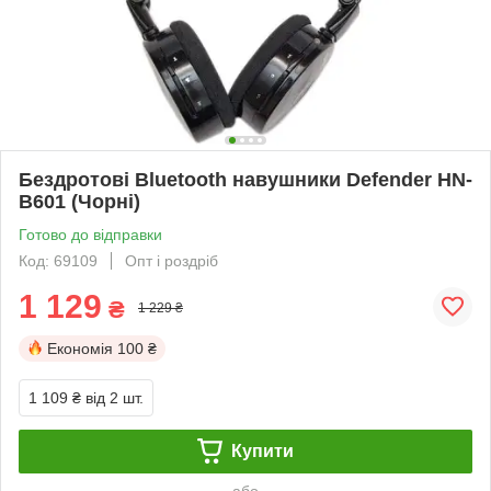
Бездротові Bluetooth навушники Defender HN-
B601 (Чорні)
Готово до відправки
Код: 69109
Опт і роздріб
1 129
₴
1 229 ₴
Економія
100 ₴
1 109 ₴
від 2 шт.
Купити
або