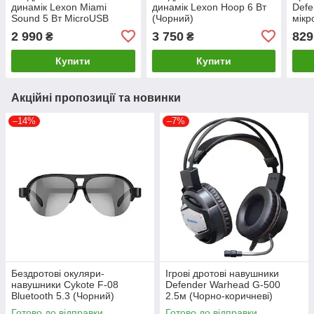
динамік Lexon Miami
динамік Lexon Hoop 6 Вт
Defe
Sound 5 Вт MicroUSB
(Чорний)
мікр
(Чорний мармур)
підс
2 990
3 750
829
₴
₴
Купити
Купити
Акційні пропозиції та новинки
–14%
–7%
Бездротові окуляри-
Ігрові дротові навушники
навушники Cykote F-08
Defender Warhead G-500
Bluetooth 5.3 (Чорний)
2.5м (Чорно-коричневі)
Готово до відправки
Готово до відправки