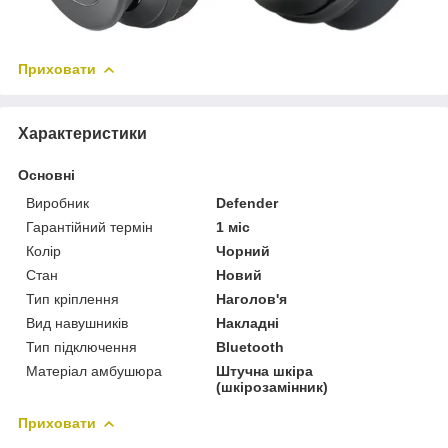
Приховати
Характеристики
Основні
Виробник
Defender
Гарантійний термін
1 міс
Колір
Чорний
Стан
Новий
Тип кріплення
Наголов'я
Вид навушників
Накладні
Тип підключення
Bluetooth
Матеріал амбушюра
Штучна шкіра
(шкірозамінник)
Приховати