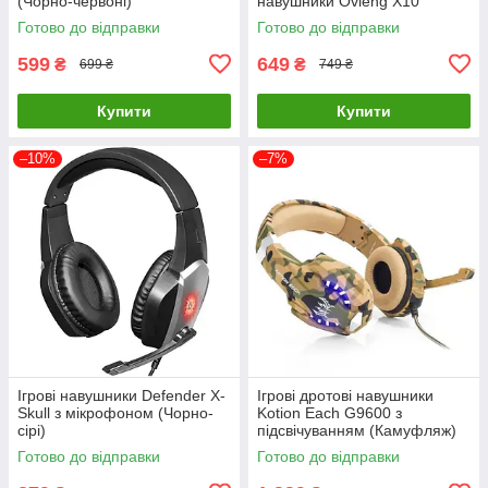
(Чорно-червоні)
навушники Ovleng X10
Готово до відправки
Готово до відправки
599
649
₴
₴
699 ₴
749 ₴
Купити
Купити
–10%
–7%
Ігрові навушники Defender X-
Ігрові дротові навушники
Skull з мікрофоном (Чорно-
Kotion Each G9600 з
сірі)
підсвічуванням (Камуфляж)
Готово до відправки
Готово до відправки