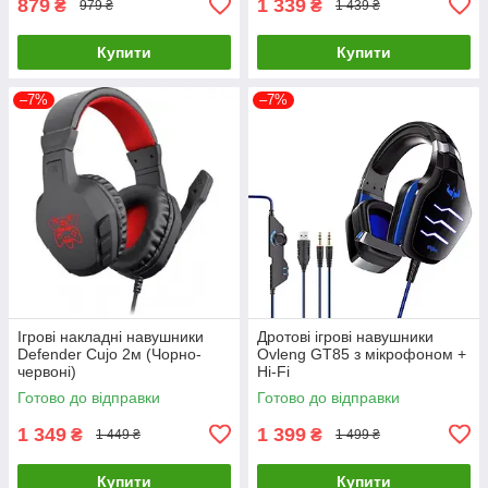
879
1 339
₴
₴
979 ₴
1 439 ₴
Купити
Купити
–7%
–7%
Ігрові накладні навушники
Дротові ігрові навушники
Defender Cujo 2м (Чорно-
Ovleng GT85 з мікрофоном +
червоні)
Hi-Fi
Готово до відправки
Готово до відправки
1 349
1 399
₴
₴
1 449 ₴
1 499 ₴
Купити
Купити