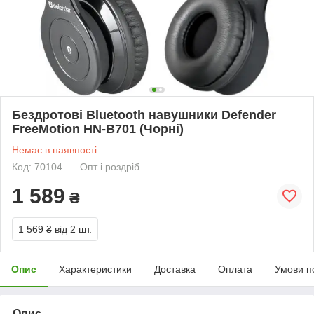
Бездротові Bluetooth навушники Defender
FreeMotion HN-B701 (Чорні)
Немає в наявності
Код: 70104
Опт і роздріб
1 589
₴
1 569 ₴
від 2 шт.
Опис
Характеристики
Доставка
Оплата
Умови п
Опис