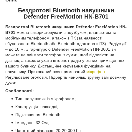
Бездротові Bluetooth навушники
Defender FreeMotion HN-B701
Бездротові Bluetooth навушники Defender FreeMotion HN-
B701
можна використовувати з ноутбуком, планшетом та
мобільним телефоном, а також з ПК (за наявності
вбудованого Bluetooth або Bluetooth-адаптера з ПЗ). Радіус дії
– до 10 м. З гарнітурою Defender FreeMotion HN-B601 ви
можете не виймати телефон із сумки, щоб відповісти на
дзвінок, а також слухати інтернет-радіо у різних приміщеннях
вашого будинку. Дистанційне керування функціями на
навушнику. Прихований всеспрямований
мікрофон
.
Регульоване оголов'я. Підберіть найбільш зручну вам довжину
дужки.
Особливості:
Тип: навушники із мікрофоном;
Конструкція: накладні;
Підключення: Bluetooth;
Імпеданс: 32 Ом;
Частотний діапазон: 20-20 000 Гц.