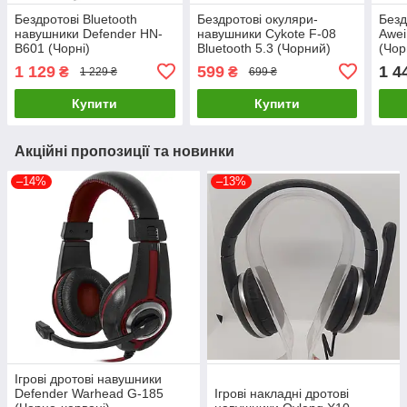
Бездротові Bluetooth
Бездротові окуляри-
Безд
навушники Defender HN-
навушники Cykote F-08
Awei
B601 (Чорні)
Bluetooth 5.3 (Чорний)
(Чор
1 129
599
1 4
₴
₴
1 229 ₴
699 ₴
Купити
Купити
Акційні пропозиції та новинки
–14%
–13%
Ігрові дротові навушники
Defender Warhead G-185
Ігрові накладні дротові