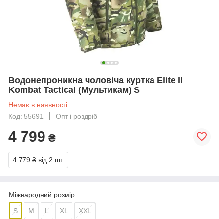
Водонепроникна чоловіча куртка Elite II
Kombat Tactical (Мультикам) S
Немає в наявності
Код: 55691
Опт і роздріб
4 799
₴
4 779 ₴
від 2 шт.
Міжнародний розмір
S
M
L
XL
XXL