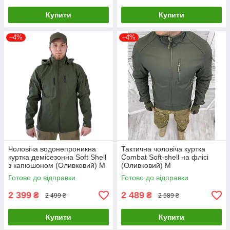
Купити
Купити
–4%
–4%
Чоловіча водонепроникна
Тактична чоловіча куртка
куртка демісезонна Soft Shell
Combat Soft-shell на флісі
з капюшоном (Оливковий) M
(Оливковий) M
Готово до відправки
Готово до відправки
2 399
2 489
₴
₴
2 499 ₴
2 589 ₴
Купити
Купити