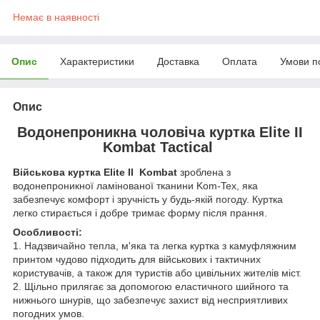
Немає в наявності
Опис
Характеристики
Доставка
Оплата
Умови п
Опис
Водонепроникна чоловіча куртка Elite II
Kombat Tactical
Військова куртка
Elite II Kombat
зроблена з
водонепроникної ламінованої тканини Kom-Tex, яка
забезпечує комфорт і зручність у будь-якій погоду. Куртка
легко стирається і добре тримає форму після прання.
Особливості:
1. Надзвичайно тепла, м'яка та легка куртка з камуфляжним
принтом чудово підходить для військових і тактичних
користувачів, а також для туристів або цивільних жителів міст.
2. Щільно прилягає за допомогою еластичного шийного та
нижнього шнурів, що забезпечує захист від несприятливих
погодних умов.