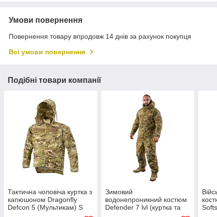
Умови повернення
Повернення товару впродовж 14 днів за рахунок покупця
Всі умови повернення
Подібні товари компанії
Тактична чоловіча куртка з
Зимовий
Війс
капюшоном Dragonfly
водонепроникний костюм
кост
Defcon 5 (Мультикам) S
Defender 7 lvl (куртка та
Softs
штани) Мультикам S
(Мул