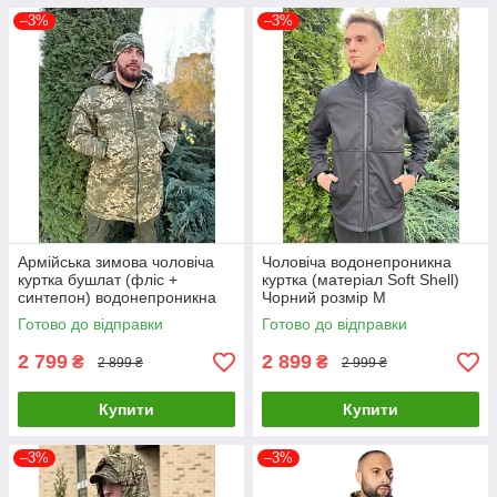
–3%
–3%
Армійська зимова чоловіча
Чоловіча водонепроникна
куртка бушлат (фліс +
куртка (матеріал Soft Shell)
синтепон) водонепроникна
Чорний розмір M
(Піксель) M
Готово до відправки
Готово до відправки
2 799
2 899
₴
₴
2 899 ₴
2 999 ₴
Купити
Купити
–3%
–3%