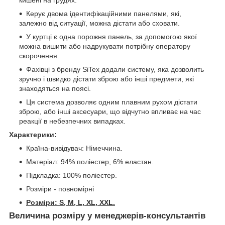
кишені на грудях.
Керує двома ідентифікаційними панелями, які,
залежно від ситуації, можна дістати або сховати.
У куртці є одна порожня панель, за допомогою якої
можна вишити або надрукувати потрібну оператору
скорочення.
Фахівці з бренду SiTex додали систему, яка дозволить
зручно і швидко дістати зброю або інші предмети, які
знаходяться на поясі.
Ця система дозволяє одним плавним рухом дістати
зброю, або інші аксесуари, що відчутно впливає на час
реакції в небезпечних випадках.
Характерики:
Країна-вивідувач: Німеччина.
Матеріал: 94% поліестер, 6% еластан.
Підкладка: 100% поліестер.
Розміри - повномірні
Розміри: S, M, L, XL, XXL.
Величина розміру у менеджерів-консультантів