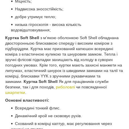
Міцність;
Надвисока зносостійкість;
добре утримує тепло;
низька гігроскопія - висока кількість
водовідштовхування;
Куртка Soft Shell
з м'якою оболонкою Soft Shell обладнана
двосторонньою блискавкою спереду і високим коміром з
підборіддям. Куртка має прихований капюшон всередині
коміра з еластичною куликою та шнуровим замком. Тепла і
зручні флісові підкладки захищають від холоду в суворих
погодних умовах. Крім того, куртки мають захисні манжети на
липучках, еластичний шнурок із швидкими замками на талії та
комірці, блискавки YYK з зручними рукавичками та
замками.
Куртка Soft Shell
Як для працівників служби
безпеки, так і для походів,
риболовлі
чи повсякденної
шкарпетки
.
Основні властивості:
Всередині тонкий флис.
Динамічний крой не скововує рухів.
Схований в комірці каптур, має регулювання через