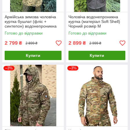
Армійська зимова чоловіча
Чоловіча водонепроникна
куртка бушлат (фліс +
куртка (матеріал Soft Shell)
синтепон) водонепроникна
Чорний розмір M
(Піксель) M
Готово до відправки
Готово до відправки
2 799
2 899
₴
₴
2 899 ₴
2 999 ₴
Купити
Купити
–3%
–3%