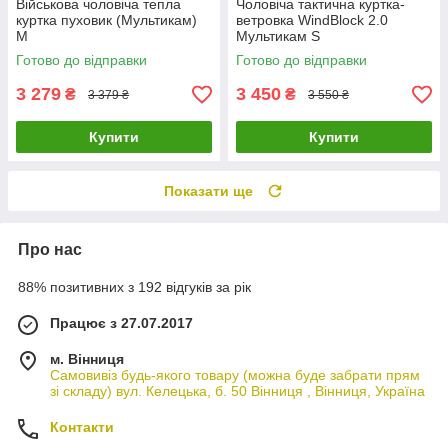
Військова чоловіча тепла
Чоловіча тактична куртка-
куртка пуховик (Мультикам)
ветровка WindBlock 2.0
M
Мультикам S
Готово до відправки
Готово до відправки
3 279
3 450
₴
₴
3 379 ₴
3 550 ₴
Купити
Купити
Показати ще
Про нас
88% позитивних з 192 відгуків за рік
Працює з 27.07.2017
м. Вінниця
Самовивіз будь-якого товару (можна буде забрати прям
зі складу) вул. Келецька, б. 50 Вінниця , Вінниця, Україна
Контакти