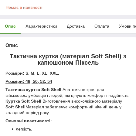
Немає в наявності
Опис
Характеристики
Доставка
Оплата
Умови п
Опис
Тактична куртка (матеріал Soft Shell) з
капюшоном Піксель
Розміри: S, M, L, XL, XXL.
Розміри: 48, 50, 52, 54
Тактична куртка Soft Shell
Анатомічне кроя для
військовослужбовців і людей, які цінують комфорт і надійність.
Куртка Soft Shell
Виготовлення високоякісного матеріалу
Soft Shell
Матеріал забезпечує комфортний нічний день у
холодний період року.
Основні властивості:
легкість.