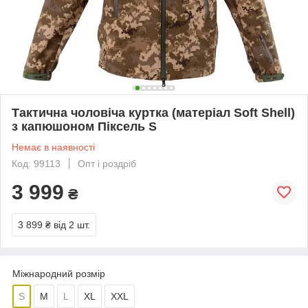
Тактична чоловіча куртка (матеріал Soft Shell)
з капюшоном Піксель S
Немає в наявності
Код: 99113
Опт і роздріб
3 999
₴
3 899 ₴
від 2 шт.
Міжнародний розмір
S
M
L
XL
XXL