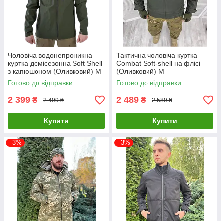
Чоловіча водонепроникна
Тактична чоловіча куртка
куртка демісезонна Soft Shell
Combat Soft-shell на флісі
з капюшоном (Оливковий) M
(Оливковий) M
Готово до відправки
Готово до відправки
2 399
2 489
₴
₴
2 499 ₴
2 589 ₴
Купити
Купити
–3%
–3%