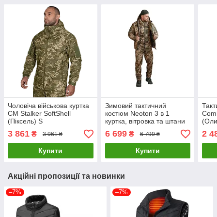
Чоловіча військова куртка
Зимовий тактичний
Такт
CM Stalker SoftShell
костюм Neoton 3 в 1
Comb
(Піксель) S
куртка, вітровка та штани
(Оли
вт0591 (14 — 03) Піксель
3 861
6 699
2 4
₴
₴
3 961 ₴
6 799 ₴
S
Купити
Купити
Акційні пропозиції та новинки
–7%
–7%