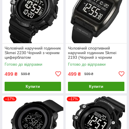
Чоловічий наручний годинник
Чоловічий спортивний
Skmei 2230 Чорний з чорним
наручний годинник Skmei
циферблатом
2193 (Чорний з чорним
циферблатом)
Готово до відправки
Готово до відправки
499
499
₴
₴
599 ₴
599 ₴
Купити
Купити
–17%
–17%