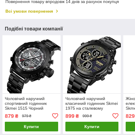
Повернення товару впродовж 14 днів за рахунок покупця
Всі умови повернення
Подібні товари компанії
Чоловічий наручний
Чоловічий наручний
Жіно
спортивний годинник
класичний годинник Skmei
елек
Skmei 1515 Чорний
1975 на сталевому
Skme
браслеті (Чорний)
879
899
829
₴
₴
979 ₴
999 ₴
Купити
Купити