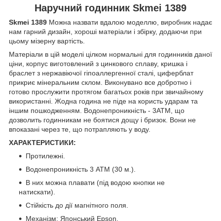
Наручний годинник Skmei 1389
Skmei 1389
Можна назвати вдалою моделлю, виробник надає
нам гарний дизайн, хороші матеріали і збірку, додаючи при
цьому мізерну вартість.
Матеріали в цій моделі цілком нормальні для годинників даної
ціни, корпус виготовлений з цинкового сплаву, кришка і
браслет з нержавіючої гіпоаллергенної сталі, циферблат
прикриє мінеральним склом. Виконувано все добротно і
готово прослужити протягом багатьох років при звичайному
використанні. Жодна година не піде на користь ударам та
іншим пошкодженням. Водонепроникність - 3АТМ, що
дозволить годинникам не боятися дощу і бризок. Вони не
впоказані через те, що потрапляють у воду.
ХАРАКТЕРИСТИКИ:
Протилежні.
Водонепроникність 3 АТМ (30 м.).
В них можна плавати (під водою кнопки не
натискати).
Стійкість до дії магнітного поля.
Механізм: Японський Epson.