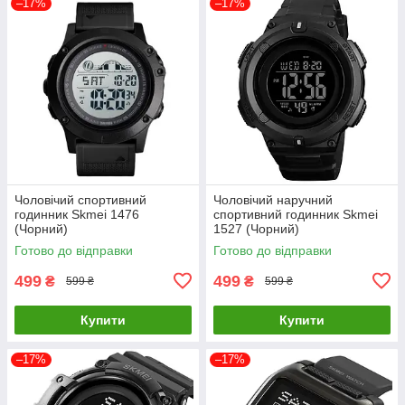
–17%
–17%
Чоловічий спортивний
Чоловічий наручний
годинник Skmei 1476
спортивний годинник Skmei
(Чорний)
1527 (Чорний)
Готово до відправки
Готово до відправки
499
499
₴
₴
599 ₴
599 ₴
Купити
Купити
–17%
–17%