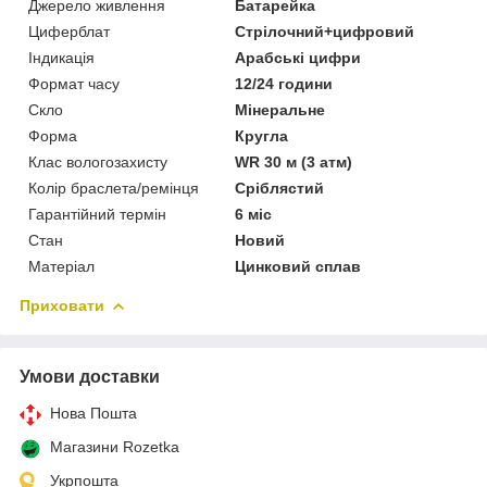
Джерело живлення
Батарейка
Циферблат
Стрілочний+цифровий
Індикація
Арабські цифри
Формат часу
12/24 години
Скло
Мінеральне
Форма
Кругла
Клас вологозахисту
WR 30 м (3 атм)
Колір браслета/ремінця
Сріблястий
Гарантійний термін
6 міс
Стан
Новий
Матеріал
Цинковий сплав
Приховати
Умови доставки
Нова Пошта
Магазини Rozetka
Укрпошта