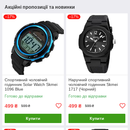
Акційні пропозиції та новинки
–17%
–17%
Спортивний чоловічий
Наручний спортивний
годинник Solar Watch Skmei
чоловічий годинник Skmei
1096 Blue
1717 (Чорний)
Готово до відправки
Готово до відправки
499
499
₴
₴
599 ₴
599 ₴
Купити
Купити