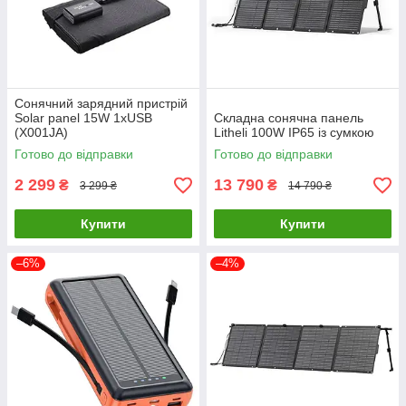
Сонячний зарядний пристрій
Solar panel 15W 1xUSB
Складна сонячна панель
(X001JA)
Litheli 100W IP65 із сумкою
Готово до відправки
Готово до відправки
2 299
13 790
₴
₴
3 299 ₴
14 790 ₴
Купити
Купити
–6%
–4%