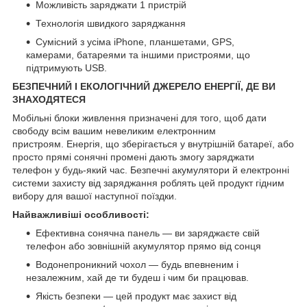
Можливість заряджати 1 пристрій
Технологія швидкого заряджання
Сумісний з усіма iPhone, планшетами, GPS,
камерами, батареями та іншими пристроями, що
підтримують USB.
БЕЗПЕЧНИЙ І ЕКОЛОГІЧНИЙ ДЖЕРЕЛО ЕНЕРГІЇ, ДЕ ВИ
ЗНАХОДЯТЕСЯ
Мобільні блоки живлення призначені для того, щоб дати
свободу всім вашим невеликим електронним
пристроям. Енергія, що зберігається у внутрішній батареї, або
просто прямі сонячні промені дають змогу заряджати
телефон у будь-який час. Безпечні акумулятори й електронні
системи захисту від заряджання роблять цей продукт гідним
вибору для вашої наступної поїздки.
Найважливіші особливості:
Ефективна сонячна панель — ви заряджаєте свій
телефон або зовнішній акумулятор прямо від сонця
Водонепроникний чохол — будь впевненим і
незалежним, хай де ти будеш і чим би працював.
Якість безпеки — цей продукт має захист від