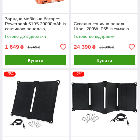
Зарядна мобільна батарея
Powerbank 619S 20000mAh із
Складна сонячна панель
сонячною панеллю,
Litheli 200W IP65 із сумкою
ліхтариком та швидкою
Готово до відправки
Готово до відправки
зарядкою
1 649
24 390
₴
₴
1 749 ₴
25 390 ₴
Купити
Купити
–3%
–2%