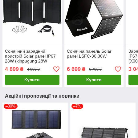
Сонячний зарядний
Сонячна панель Solar
Заря
пристрій Solar panel IP67
panel LSFC-30 30W
IP6
28W (xinpugung 28W
(X00
X001I2BOR5)
4 899
6 699
3 0
₴
₴
4 999 ₴
6 799 ₴
Купити
Купити
Акційні пропозиції та новинки
–30%
–7%