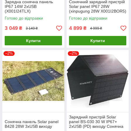
Зарядна сонячна панель
Сонячний зарядний пристрій
IP67 14W 2xUSB
Solar panel IP67 28W
(X001I24TLX)
(xinpugung 28W X001I2BOR5)
Готово до відправки
Готово до відправки
3 049
4 899
₴
₴
3 149 ₴
4 999 ₴
Купити
Купити
–2%
–2%
Зарядний пристрій Solar
Сонячна панель Solar panel
panel BS-030 30 W IP67+
B428 28W 3xUSB виходу
2xUSB (PD) виходу Сонячна