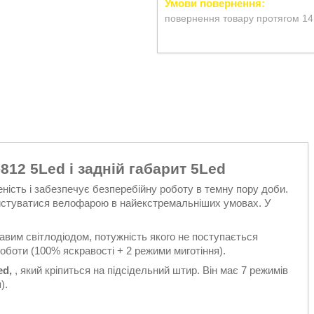
повернення товару протягом 14
812 5Led і задній габарит 5Led
ність і забезпечує безперебійну роботу в темну пору доби.
ристуватися велофарою в найекстремальніших умовах. У
авим світлодіодом, потужність якого не поступається
оботи (100% яскравості + 2 режими миготіння).
ed,
, який кріпиться на підсідельний штир. Він має 7 режимів
).