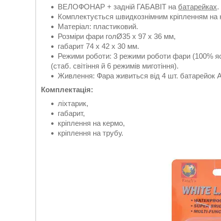
ВЕЛОФОНАР + задній ГАБАВІТ на
батарейках
.
Комплектується швидкознімним кріпленням на 
Матеріал: пластиковий.
Розміри фари голØ35 х 97 х 36 мм,
габарит 74 х 42 х 30 мм.
Режими роботи: 3 режими роботи фари (100% яск
(стаб. світіння й 6 режимів миготіння).
Живлення: Фара живиться від 4 шт. батарейок А
Комплектація:
ліхтарик,
габарит,
кріплення на кермо,
кріплення на трубу.