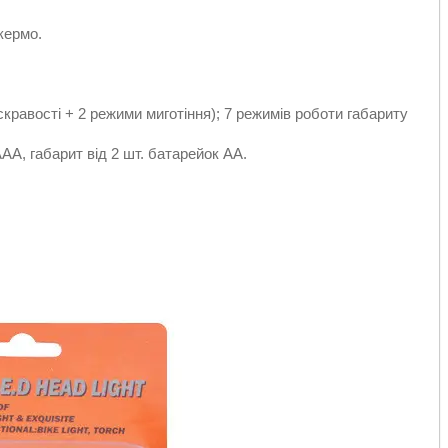
кермо.
равості + 2 режими миготіння); 7 режимів роботи габариту
АА, габарит від 2 шт. батарейок АА.