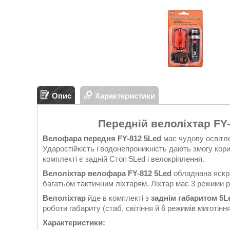
Опис
Характеристики
Передній велоліхтар FY-
Велофара передня FY-812 5Led
має чудову освітле
Ударостійкість і водонепроникність дають змогу ко
комплекті є задній Стоп 5Led і велокріплення.
Велоліхтар велофара
FY-812 5Led
обладнана яскр
багатьом тактичним ліхтарям. Ліхтар має 3 режими р
Велоліхтар
йде в комплекті з
заднім габаритом 5L
роботи габариту (стаб. світіння й 6 режимів миготіння
Характеристики: