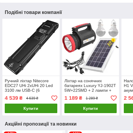
Подібні товари компанії
Ручний ліхтар Nitecore
Ліхтар на сонячних
Нало
EDC27 UHi 2xUHi 20 Led
батареях Luxury YJ-1902T
H1 V
3100 лм USB-C (6
5W+22SMD + 2 лампи +
акум
режимів)
Powerbank + ЗУ220В (3
4 539
1 189
2 5
₴
₴
4 639 ₴
1 289 ₴
режими)
Купити
Купити
Акційні пропозиції та новинки