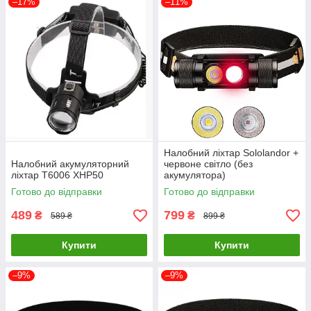
–17%
–11%
Налобний ліхтар Sololandor +
Налобний акумуляторний
червоне світло (без
ліхтар T6006 XHP50
акумулятора)
Готово до відправки
Готово до відправки
489
799
₴
₴
589 ₴
899 ₴
Купити
Купити
–9%
–9%