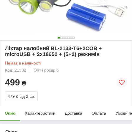
Ліхтар налобний BL-2133-T6+2COB +
microUSB + 2х18650 + (5+2) режимів
Немає в наявності
Код: 21332
Опт і роздріб
499
₴
479 ₴
від 2 шт.
Опис
Характеристики
Доставка
Оплата
Умови п
Опис