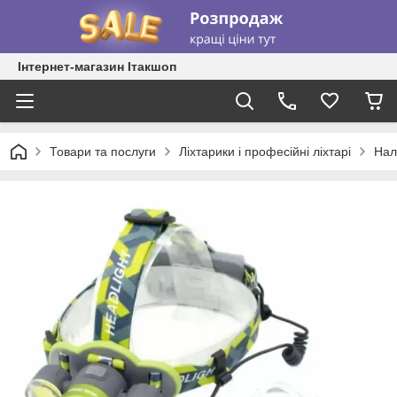
Інтернет-магазин Ітакшоп
Товари та послуги
Ліхтарики і професійні ліхтарі
Нал