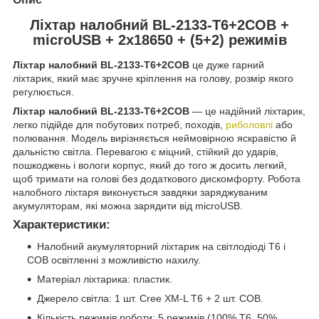
Ліхтар налобний BL-2133-T6+2COB +
microUSB + 2х18650 + (5+2) режимів
Ліхтар налобний BL-2133-T6+2COB
це дуже гарний
ліхтарик, який
має зручне кріплення на голову, розмір якого
регулюється.
Ліхтар налобний BL-2133-T6+2COB
— це надійний ліхтарик,
легко підійде для побутових потреб, походів,
риболовлі
або
полювання. Модель вирізняється неймовірною яскравістю й
дальністю світла. Перевагою є міцний, стійкий до ударів,
пошкоджень і вологи корпус, який до того ж досить легкий,
щоб тримати на голові без додаткового дискомфорту. Робота
налобного ліхтаря виконується завдяки заряджуваним
акумуляторам, які можна зарядити від microUSB.
Характеристики:
Налобний акумуляторний ліхтарик на світлодіоді Т6 і
СОВ освітленні з можливістю нахилу.
Матеріал ліхтарика: пластик.
Джерело світла: 1 шт. Cree XM-L T6 + 2 шт. СОВ.
Кількість режимів роботи: 5 режимів (100% Т6, 50%