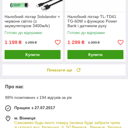
Налобний ліхтар Sololandor +
Налобний ліхтар TL-TD41
червоне світло (з
TG-60W з функцією Power
акумулятором 3400мАг)
Bank і датчиком руху
Готово до відправки
Готово до відправки
1 199
1 299
₴
₴
1 299 ₴
1 399 ₴
Купити
Купити
Показати ще
Про нас
88% позитивних з 194 відгуків за рік
Працює з 27.07.2017
м. Вінниця
Самовивіз будь-якого товару (можна буде забрати прям
зі складу) вул. Келецька, б. 50 Вінниця , Вінниця, Україна