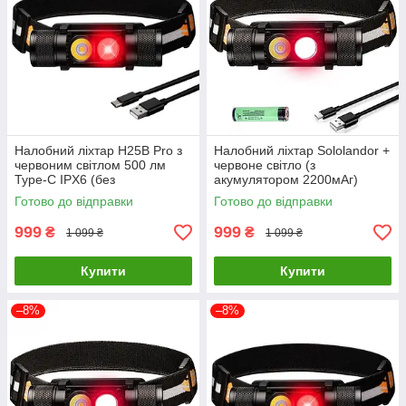
Налобний ліхтар H25B Pro з
Налобний ліхтар Sololandor +
червоним світлом 500 лм
червоне світло (з
Type-C IPX6 (без
акумулятором 2200мАг)
акумулятора)
Готово до відправки
Готово до відправки
999
999
₴
₴
1 099 ₴
1 099 ₴
Купити
Купити
–8%
–8%