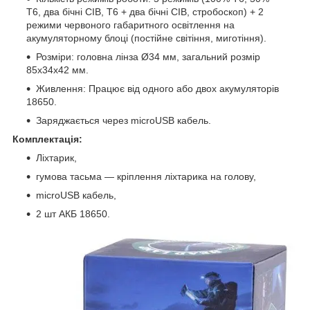
Т6, два бічні СІВ, Т6 + два бічні СІВ, стробоскоп) + 2
режими червоного габаритного освітлення на
акумуляторному блоці (постійне світіння, миготіння).
Розміри: головна лінза Ø34 мм, загальний розмір
85х34х42 мм.
Живлення: Працює від одного або двох акумуляторів
18650.
Заряджається через microUSB кабель.
Комплектація:
Ліхтарик,
гумова тасьма — кріплення ліхтарика на голову,
microUSB кабель,
2 шт АКБ 18650.