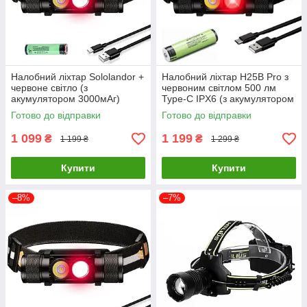
Налобний ліхтар Sololandor +
Налобний ліхтар H25B Pro з
червоне світло (з
червоним світлом 500 лм
акумулятором 3000мАг)
Type-C IPX6 (з акумулятором
3000 мА·год)
Готово до відправки
Готово до відправки
1 099
1 199
₴
₴
1 199 ₴
1 299 ₴
Купити
Купити
–8%
–7%