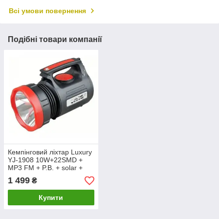
Всі умови повернення
Подібні товари компанії
Кемпінговий ліхтар Luxury
YJ-1908 10W+22SMD +
MP3 FM + P.B. + solar +
ЗУ220В + 3 режими
1 499
₴
Купити