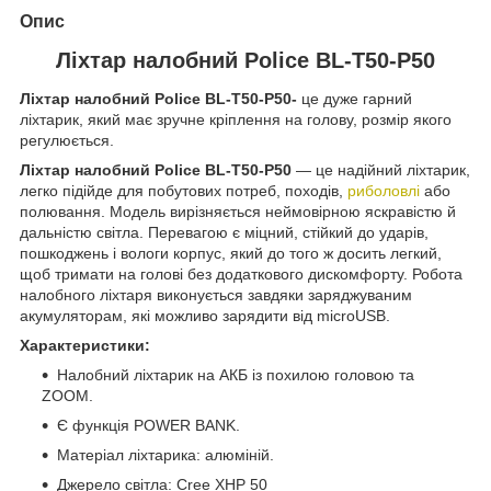
Опис
Ліхтар налобний Police BL-T50-P50
Ліхтар налобний Police BL-T50-P50-
це дуже гарний
ліхтарик, який
має зручне кріплення на голову, розмір якого
регулюється.
Ліхтар налобний Police BL-T50-P50
— це надійний ліхтарик,
легко підійде для побутових потреб, походів,
риболовлі
або
полювання. Модель вирізняється неймовірною яскравістю й
дальністю світла. Перевагою є міцний, стійкий до ударів,
пошкоджень і вологи корпус, який до того ж досить легкий,
щоб тримати на голові без додаткового дискомфорту. Робота
налобного ліхтаря виконується завдяки заряджуваним
акумуляторам, які можливо зарядити від microUSB.
Характеристики:
Налобний ліхтарик на АКБ із похилою головою та
ZOOM.
Є функція POWER BANK.
Матеріал ліхтарика: алюміній.
Джерело світла: Cree XHP 50