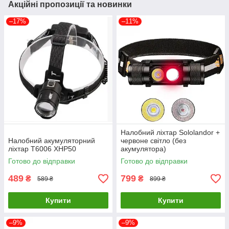
Акційні пропозиції та новинки
–17%
–11%
Налобний ліхтар Sololandor +
Налобний акумуляторний
червоне світло (без
ліхтар T6006 XHP50
акумулятора)
Готово до відправки
Готово до відправки
489
799
₴
₴
589 ₴
899 ₴
Купити
Купити
–9%
–9%