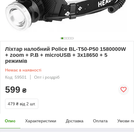
Ліхтар налобний Police BL-T50-P50 1580000W
+ zoom + P.B + microUSB + 3х18650 + 5
режимів
Немає в наявності
Код: 59501
Опт і роздріб
599
₴
479 ₴
від 2 шт.
Опис
Характеристики
Доставка
Оплата
Умови п