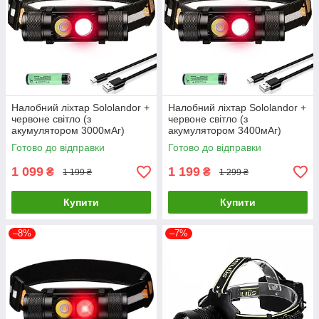
Налобний ліхтар Sololandor +
Налобний ліхтар Sololandor +
червоне світло (з
червоне світло (з
акумулятором 3000мАг)
акумулятором 3400мАг)
Готово до відправки
Готово до відправки
1 099
1 199
₴
₴
1 199 ₴
1 299 ₴
Купити
Купити
–8%
–7%