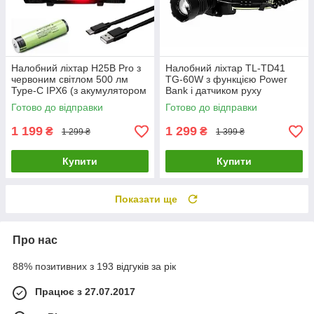
Налобний ліхтар H25B Pro з
Налобний ліхтар TL-TD41
червоним світлом 500 лм
TG-60W з функцією Power
Type-C IPX6 (з акумулятором
Bank і датчиком руху
3000 мА·год)
Готово до відправки
Готово до відправки
1 199
1 299
₴
₴
1 299 ₴
1 399 ₴
Купити
Купити
Показати ще
Про нас
88% позитивних з 193 відгуків за рік
Працює з 27.07.2017