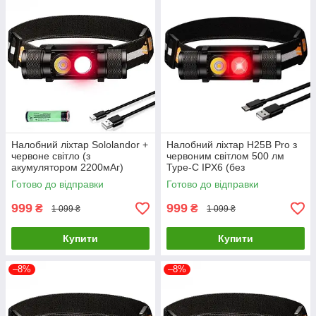
Налобний ліхтар Sololandor +
Налобний ліхтар H25B Pro з
червоне світло (з
червоним світлом 500 лм
акумулятором 2200мАг)
Type-C IPX6 (без
акумулятора)
Готово до відправки
Готово до відправки
999
999
₴
₴
1 099 ₴
1 099 ₴
Купити
Купити
–8%
–8%