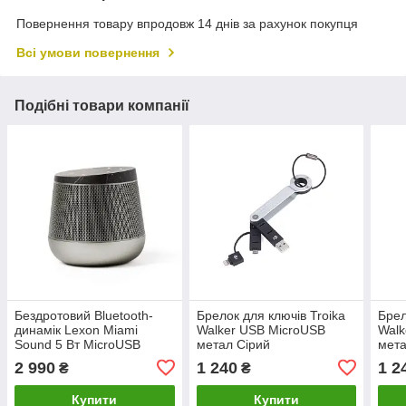
Повернення товару впродовж 14 днів за рахунок покупця
Всі умови повернення
Подібні товари компанії
Бездротовий Bluetooth-
Брелок для ключів Troika
Брел
динамік Lexon Miami
Walker USB MicroUSB
Walk
Sound 5 Вт MicroUSB
метал Сірий
мет
(Чорний мармур)
2 990
1 240
1 2
₴
₴
Купити
Купити