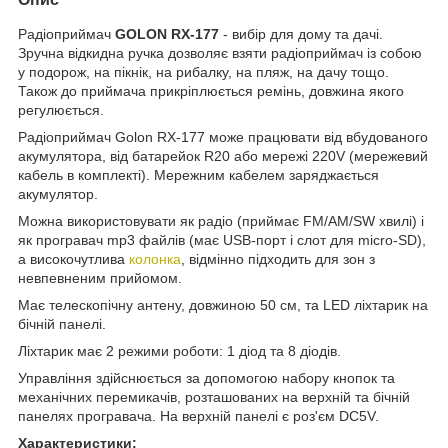
Радіоприймач
GOLON RX-177
- вибір для дому та дачі.
Зручна відкидна ручка дозволяє взяти радіоприймач із собою
у подорож, на пікнік, на рибалку, на пляж, на дачу тощо.
Також до приймача прикріплюється ремінь, довжина якого
регулюється.
Радіоприймач Golon RX-177 може працювати від вбудованого
акумулятора, від батарейок R20 або мережі 220V (мережевий
кабель в комплекті). Мережним кабелем заряджається
акумулятор.
Можна використовувати як радіо (приймає FM/AM/SW хвилі) і
як програвач mp3 файлів (має USB-порт і слот для micro-SD),
а високочутлива
колонка
, відмінно підходить для зон з
невпевненим прийомом.
Має телескопічну антену, довжиною 50 см, та LED ліхтарик на
бічній панелі.
Ліхтарик має 2 режими роботи: 1 діод та 8 діодів.
Управління здійснюється за допомогою набору кнопок та
механічних перемикачів, розташованих на верхній та бічній
панелях програвача. На верхній панелі є роз'єм DC5V.
Характеристики: