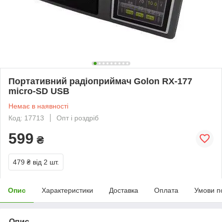
Портативний радіоприймач Golon RX-177
micro-SD USB
Немає в наявності
Код: 17713
Опт і роздріб
599
₴
479 ₴
від 2 шт.
Опис
Характеристики
Доставка
Оплата
Умови п
Опис