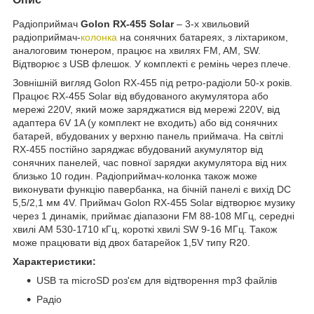
Радіоприймач
Golon RX-455 Solar
– 3-х хвильовий
радіоприймач-
колонка
на сонячних батареях, з ліхтариком,
аналоговим тюнером, працює на хвилях FM, AM, SW.
Відтворює з USB флешок. У комплекті є ремінь через плече.
Зовнішній вигляд Golon RX-455 під ретро-радіоли 50-х років.
Працює RX-455 Solar від вбудованого акумулятора або
мережі 220V, який може заряджатися від мережі 220V, від
адаптера 6V 1A (у комплект не входить) або від сонячних
батарей, вбудованих у верхню панель приймача. На світлі
RX-455 постійно заряджає вбудований акумулятор від
сонячних панелей, час повної зарядки акумулятора від них
близько 10 годин. Радіоприймач-колонка також може
виконувати функцію павербанка, на бічній панелі є вихід DC
5,5/2,1 мм 4V. Приймач Golon RX-455 Solar відтворює музику
через 1 динамік, приймає діапазони FM 88-108 МГц, середні
хвилі AM 530-1710 кГц, короткі хвилі SW 9-16 МГц. Також
може працювати від двох батарейок 1,5V типу R20.
Характеристики:
USB та microSD роз'єм для відтворення mp3 файлів
Радіо