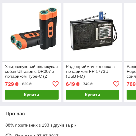
Ультразвуковий відлякувач
Радіоприймач-колонка з
Раді
собак Ultrasonic DR007 з
ліхтариком FP 1773U
Fepe
ліхтариком Type-C (2
(USB FM)
соня
режими) Чорний
729
649
789
₴
₴
829 ₴
749 ₴
Купити
Купити
Про нас
88% позитивних з 193 відгуків за рік
Працює з 27.07.2017