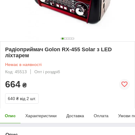
Радіоприймач Golon RX-455 Solar з LED
ліхтарем
Немає в наявності
Код: 45513
Опт і роздріб
664
₴
640 ₴
від 2 шт.
Опис
Характеристики
Доставка
Оплата
Умови п
Опис