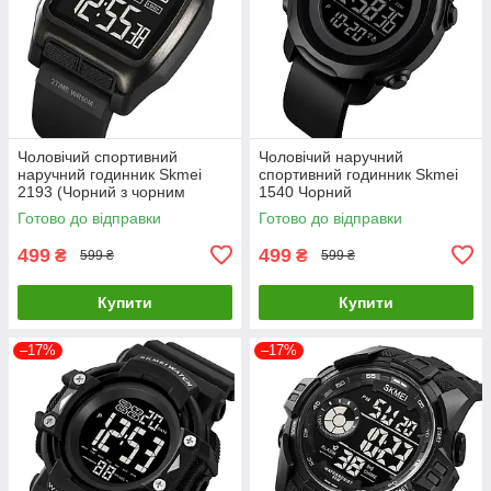
Чоловічий спортивний
Чоловічий наручний
наручний годинник Skmei
спортивний годинник Skmei
2193 (Чорний з чорним
1540 Чорний
циферблатом)
Готово до відправки
Готово до відправки
499
499
₴
₴
599 ₴
599 ₴
Купити
Купити
–17%
–17%