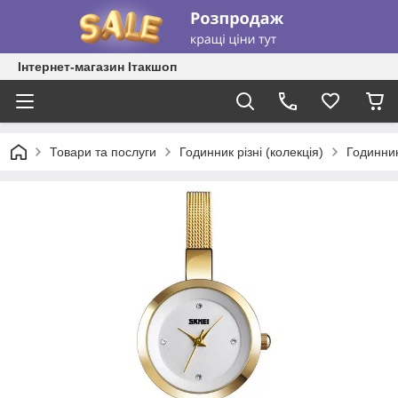
Інтернет-магазин Ітакшоп
Товари та послуги
Годинник різні (колекція)
Годинник