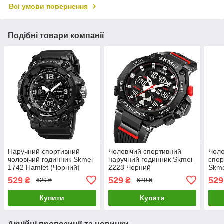
Всі умови повернення
Подібні товари компанії
Наручний спортивний
Чоловічий спортивний
Чоло
чоловічий годинник Skmei
наручний годинник Skmei
спор
1742 Hamlet (Чорний)
2223 Чорний
Skme
цифе
529
529
529
₴
₴
629 ₴
629 ₴
набо
(Чор
Купити
Купити