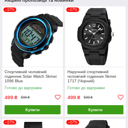
Акційні пропозиції та новинки
–17%
–17%
Спортивний чоловічий
Наручний спортивний
годинник Solar Watch Skmei
чоловічий годинник Skmei
1096 Blue
1717 (Чорний)
Готово до відправки
Готово до відправки
499
499
₴
₴
599 ₴
599 ₴
Купити
Купити
–17%
–17%