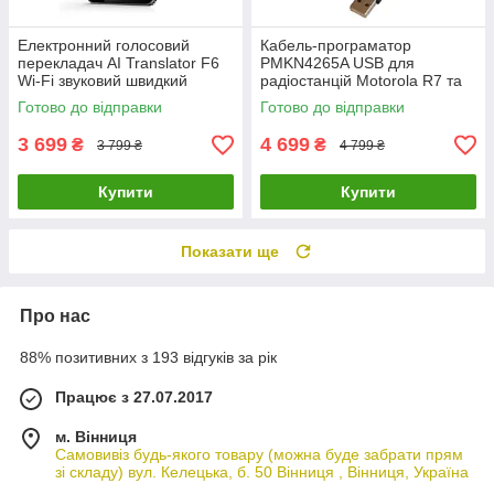
Електронний голосовий
Кабель-програматор
перекладач AI Translator F6
PMKN4265A USB для
Wi-Fi звуковий швидкий
радіостанцій Motorola R7 та
переклад (139 мов)
R7A (1 м) Чорний
Готово до відправки
Готово до відправки
3 699
4 699
₴
₴
3 799 ₴
4 799 ₴
Купити
Купити
Показати ще
Про нас
88% позитивних з 193 відгуків за рік
Працює з 27.07.2017
м. Вінниця
Самовивіз будь-якого товару (можна буде забрати прям
зі складу) вул. Келецька, б. 50 Вінниця , Вінниця, Україна