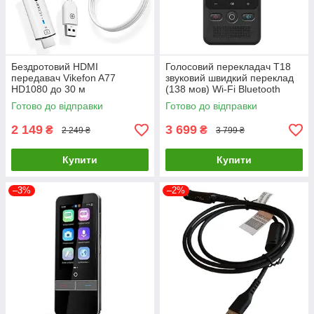
Бездротовий HDMI
Голосовий перекладач T18
передавач Vikefon A77
звуковий швидкий переклад
HD1080 до 30 м
(138 мов) Wi-Fi Bluetooth
1400 мАг
Готово до відправки
Готово до відправки
2 149
3 699
₴
₴
2 249 ₴
3 799 ₴
Купити
Купити
–3%
–2%