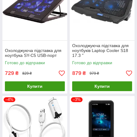
Охолоджуюча підставка для
Охолоджуюча підставка для
ноутбуків Laptop Cooler S18
ноутбука SY-C5 USB-порт
17.3 "
Готово до відправки
Готово до відправки
729
879
₴
₴
829 ₴
979 ₴
Купити
Купити
–4%
–3%