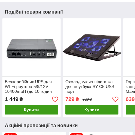
Подібні товари компанії
Безперебійник UPS для
Охолоджуюча підставка
Горщ
WI-Fi роутера 5/9/12V
для ноутбука SY-C5 USB-
канц
10400maH (до 10 годин
порт
Малю
роботи)
підс
1 449
729
639
₴
₴
829 ₴
Купити
Купити
Акційні пропозиції та новинки