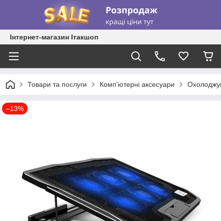
Інтернет-магазин Ітакшоп
Товари та послуги
Комп'ютерні аксесуари
Охолоджую
–13%