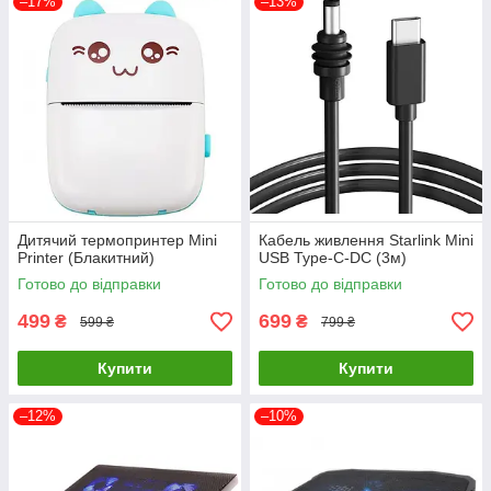
–17%
–13%
Дитячий термопринтер Mini
Кабель живлення Starlink Mini
Printer (Блакитний)
USB Type-C-DC (3м)
Готово до відправки
Готово до відправки
499
699
₴
₴
599 ₴
799 ₴
Купити
Купити
–12%
–10%