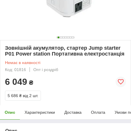
Зовнішній акумулятор, стартер Jump starter
P01 Power station Портативна електростанція
Немає в наявності
Код: 01816
Опт і роздріб
6 049
₴
5 686 ₴
від 2 шт.
Опис
Характеристики
Доставка
Оплата
Умови п
Опис