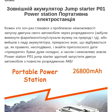
Зовнішній акумулятор Jump starter P01
Power station Портативна
електростанція
Кожен хто хоч раз стикався з проблемою неможливості
запуску двигуна свого автомобіля через розрядженого (забули
вимкнути фари/магнітолу/слухали музику на природі і тд), або
вийшов з ладу акумулятора, прекрасно знає, що відбувається
це, як правило, несподівано, і знайти приголосного дати
«прикурити» буває дуже складно, а часом і неможливо зовсім.
Power station P01 jump starter здатний запустити двигун
автомобіля з повністю розрядженою АКБ!