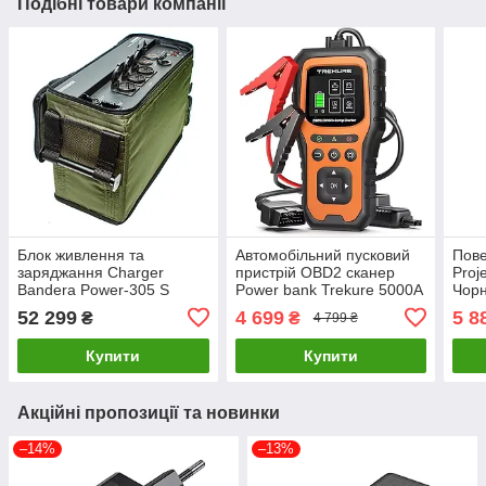
Подібні товари компанії
Блок живлення та
Автомобільний пусковий
Пове
заряджання Charger
пристрій OBD2 сканер
Proj
Bandera Power-305 S
Power bank Trekure 5000A
Чор
(305000 мАг, 1126 Вт·час)
3в1
52 299
4 699
5 8
₴
₴
4 799 ₴
Купити
Купити
Акційні пропозиції та новинки
–14%
–13%