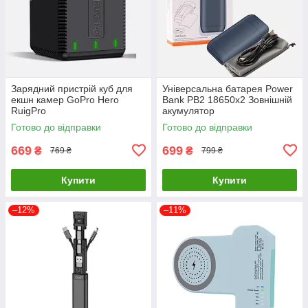
Зарядний пристрій куб для
Універсальна батарея Power
екшн камер GoPro Hero
Bank PB2 18650х2 Зовнішній
RuigPro
акумулятор
Готово до відправки
Готово до відправки
669
699
₴
₴
769 ₴
799 ₴
Купити
Купити
–12%
–11%