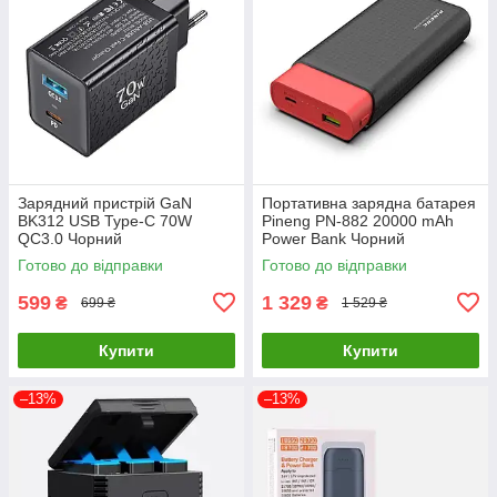
Зарядний пристрій GaN
Портативна зарядна батарея
BK312 USB Type-C 70W
Pineng PN-882 20000 mAh
QC3.0 Чорний
Power Bank Чорний
Готово до відправки
Готово до відправки
599
1 329
₴
₴
699 ₴
1 529 ₴
Купити
Купити
–13%
–13%