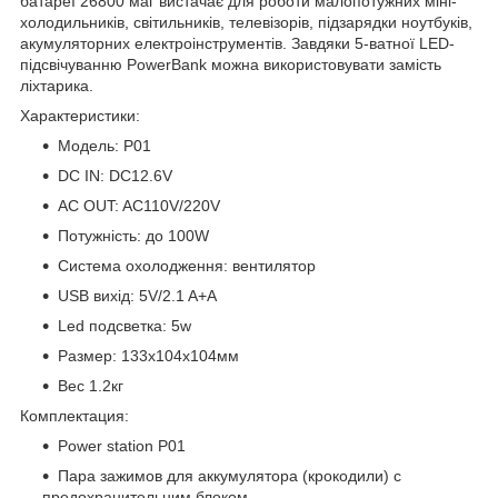
батареї 26800 маг вистачає для роботи малопотужних міні-
холодильників, світильників, телевізорів, підзарядки ноутбуків,
акумуляторних електроінструментів. Завдяки 5-ватної LED-
підсвічуванню PowerBank можна використовувати замість
ліхтарика.
Характеристики:
Модель: P01
DC IN: DC12.6V
AC OUT: AC110V/220V
Потужність: до 100W
Система охолодження: вентилятор
USB вихід: 5V/2.1 A+A
Led подсветка: 5w
Размер: 133х104х104мм
Вес 1.2кг
Комплектация:
Power station P01
Пара зажимов для аккумулятора (крокодили) с
предохранительним блоком