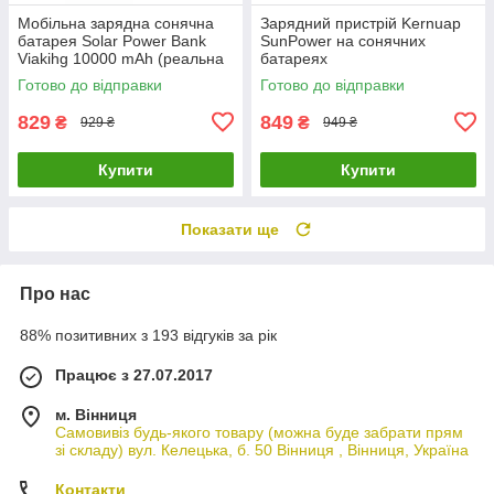
Мобільна зарядна сонячна
Зарядний пристрій Kernuap
батарея Solar Power Bank
SunPower на сонячних
Viakihg 10000 mAh (реальна
батареях
ємність 8000 mAh) Чорний
Готово до відправки
Готово до відправки
829
849
₴
₴
929 ₴
949 ₴
Купити
Купити
Показати ще
Про нас
88% позитивних з 193 відгуків за рік
Працює з 27.07.2017
м. Вінниця
Самовивіз будь-якого товару (можна буде забрати прям
зі складу) вул. Келецька, б. 50 Вінниця , Вінниця, Україна
Контакти