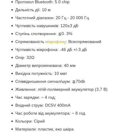
Протокол Bluetooth: 5.0 chip
Дальність дії: 10 м
Частотний діапазон: 20 Гц - 20 000 Гц
Чутливість навушників: 120±3 дБ
Ступінь спотворення: ≦0. 3%
Спрямованість
мікрофону
: Всеспрямований
Чутливість мікрофона: -46 дБ +/-3 дБ
Опір: 32Ω
Діаметр випромінювача: 40 мм
Вихідна потужність: 10 мвт
Співвідношення сигнал/шум: ≧70db
Живлення: літій-полімерний акумулятор (3,7 В)
Час зарядки: ~ 4 год;
Вхідний струм: DC5V 400mA
Час роботи від акумулятора: ~ 8 год
Кольори: Сірий
Матеріали: пластик, еко шкіра