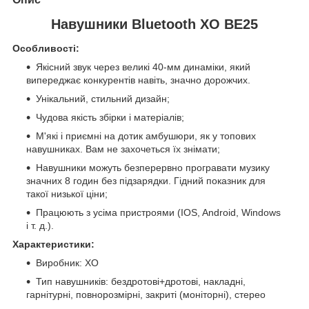
Навушники Bluetooth XO BE25
Особливості:
Якісний звук через великі 40-мм динаміки, який
випереджає конкурентів навіть, значно дорожчих.
Унікальний, стильний дизайн;
Чудова якість збірки і матеріалів;
М'які і приємні на дотик амбушюри, як у топових
навушниках. Вам не захочеться їх знімати;
Навушники можуть безперервно програвати музику
значних 8 годин без підзарядки. Гідний показник для
такої низької ціни;
Працюють з усіма пристроями (IOS, Android, Windows
і т. д.).
Характеристики:
Виробник: XO
Тип навушників: бездротові+дротові, накладні,
гарнітурні, повнорозмірні, закриті (моніторні), стерео