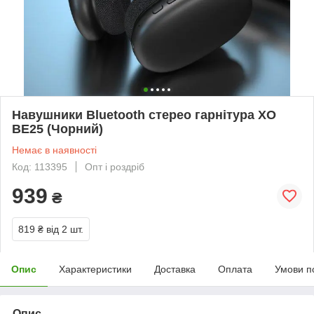
Навушники Bluetooth стерео гарнітура XO
BE25 (Чорний)
Немає в наявності
Код: 113395
Опт і роздріб
939
₴
819 ₴
від 2 шт.
Опис
Характеристики
Доставка
Оплата
Умови п
Опис