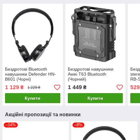
Бездротові Bluetooth
Бездротові навушники
Безд
навушники Defender HN-
Awei T63 Bluetooth
ster
B601 (Чорні)
(Чорний)
RB-S
Whit
1 129
1 449
529
₴
₴
1 229 ₴
Купити
Купити
Акційні пропозиції та новинки
–14%
–8%