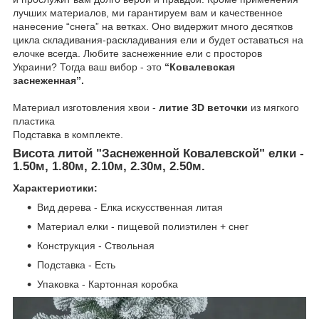
лучших материалов, ми гарантируем вам и качественное
нанесение “снега” на ветках. Оно видержит много десятков
цикла складивания-раскладивания ели и будет оставаться на
елочке всегда. Любите заснеженние ели с просторов
Украини? Тогда ваш вибор - это
“Ковалевская
заснеженная”.
Материал изготовления хвои -
литие 3D веточки
из мягкого
пластика
Подставка в комплекте.
Висота литой "Заснеженной Ковалевской" елки -
1.50м, 1.80м, 2.10м, 2.30м, 2.50м.
Характеристики:
Вид дерева - Елка искусственная литая
Материал елки - пищевой полиэтилен + снег
Конструкция - Ствольная
Подставка - Есть
Упаковка - Картонная коробка