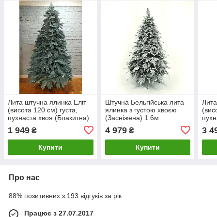
Лита штучна ялинка Еліт
Штучна Бельгійська лита
Лита
(висота 120 см) густа,
ялинка з густою хвоєю
(вис
пухнаста хвоя (Блакитна)
(Засніжена) 1.6м
пухн
1 949
4 979
3 4
₴
₴
Купити
Купити
Про нас
88% позитивних з 193 відгуків за рік
Працює з 27.07.2017