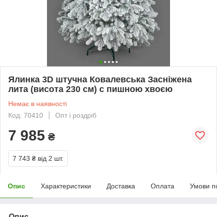
Ялинка 3D штучна Ковалевська Засніжена
лита (висота 230 см) c пишною хвоєю
Немає в наявності
Код: 70410
Опт і роздріб
7 985
₴
7 743 ₴
від 2 шт.
Опис
Характеристики
Доставка
Оплата
Умови п
Опис