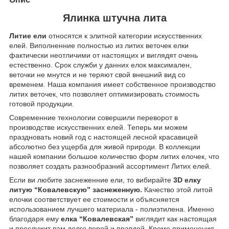
Ялинка штучна лита
Литие ели
относятся к элитной категории искусственних
елей. Виполненние полностью из литих веточек елки
фактически неотличими от настоящих и виглядят очень
естественно. Срок служби у данних елок максимален,
веточки не мнутся и не теряют свой внешний вид со
временем. Наша компания имеет собственное производство
литих веточек, что позволяет оптимизировать стоимость
готовой продукции.
Современние технологии совершили переворот в
производстве искусственних елей. Теперь ми можем
праздновать новий год с настоящей лесной красавицей
абсолютно без ущерба для живой природи. В коллекции
нашей компании большое количество форм литих елочек, что
позволяет создать разнообразний ассортимент Литих елей.
Если ви любите заснеженние ели, то вибирайте
3D елку
литую “Ковалевскую” заснеженную.
Качество этой литой
елочки соответствует ее стоимости и объясняется
использованием лучшего материала - полиэтилена. Именно
благодаря ему
елка “Ковалевская”
виглядит как настоящая
и прослужит вам долго верой и правдой. Кроме применения