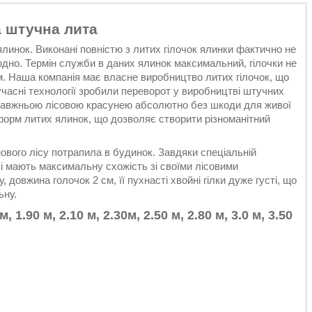
 штучна лита
ялинок. Виконані повністю з литих гілочок ялинки фактично не
одно. Термін служби в даних ялинок максимальний, гілочки не
ом. Наша компанія має власне виробництво литих гілочок, що
Сучасні технології зробили переворот у виробництві штучних
справжньою лісовою красунею абсолютно без шкоди для живої
ь форм литих ялинок, що дозволяє створити різноманітний
мового лісу потрапила в будинок. Завдяки спеціальній
 і мають максимальну схожість зі своїми лісовими
довжина голочок 2 см, її пухнасті хвойні гілки дуже густі, що
ьну.
 1.90 м, 2.10 м, 2.30м, 2.50 м, 2.80 м, 3.0 м, 3.50