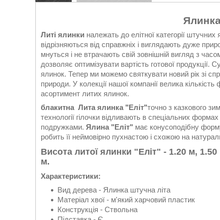
Ялинка
Литі ялинки
належать до елітної категорії штучних 
відрізняються від справжніх і виглядають дуже прир
мнуться і не втрачають свій зовнішній вигляд з час
дозволяє оптимізувати вартість готової продукції. 
ялинок. Тепер ми можемо святкувати новий рік зі 
природи. У колекції нашої компанії велика кількіст
асортимент литих ялинок.
блакитна
Лита ялинка "Еліт"
точно з казкового зи
технології гілочки відливають в спеціальних формах
подружками.
Ялина "Еліт"
має конусоподібну форму, 
робить її неймовірно пухнастою і схожою на натурал
Висота литої ялинки "Еліт" - 1.20 м, 1.50 м,
м.
Характеристики:
Вид дерева - Ялинка штучна літа
Матеріал хвої - м'який харчовий пластик
Конструкція - Ствольна
Підставка - Є