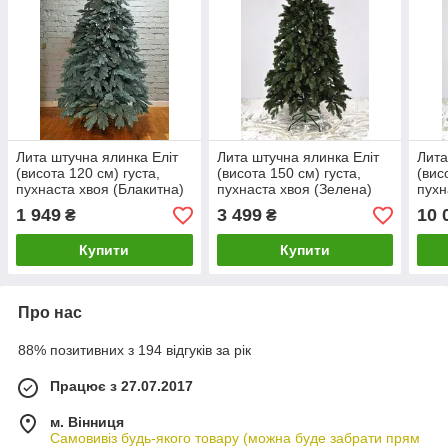
Лита штучна ялинка Еліт
Лита штучна ялинка Еліт
Лита
(висота 120 см) густа,
(висота 150 см) густа,
(вис
пухнаста хвоя (Блакитна)
пухнаста хвоя (Зелена)
пухн
1 949
3 499
10 
₴
₴
Купити
Купити
Про нас
88% позитивних з 194 відгуків за рік
Працює з 27.07.2017
м. Вінниця
Самовивіз будь-якого товару (можна буде забрати прям