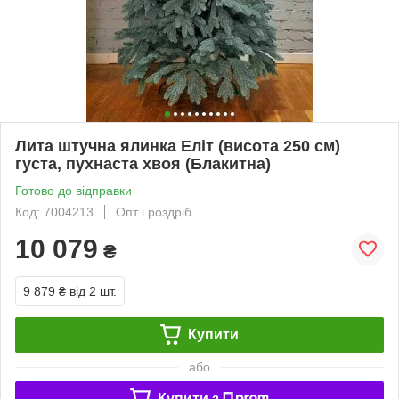
Лита штучна ялинка Еліт (висота 250 см)
густа, пухнаста хвоя (Блакитна)
Готово до відправки
Код: 7004213
Опт і роздріб
10 079
₴
9 879 ₴
від 2 шт.
Купити
або
Купити з