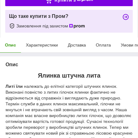
Що таке купити з Пром?
Замовлення під захистом
Опис
Характеристики
Доставка
Оплата
Умови п
Опис
Ялинка штучна лита
Литі їли
належать до елітної категорії штучних ялинок.
Виконані повністю з литих гілочок ялинки фактично не
відрізняються від справжніх і виглядають дуже природно.
Термін служби в даних ялинок максимальний, гілочки не
мнуться і не втрачають свій зовнішній вигляд з часом. Наша
компанія має власне виробництво литих гілочок, що дозволяє
оптимізувати вартість готової продукції. Сучасні технології
зробили переворот у виробництві штучних ялинок. Тепер ми
можемо святкувати новий рік зі справжньою лісовою красунею