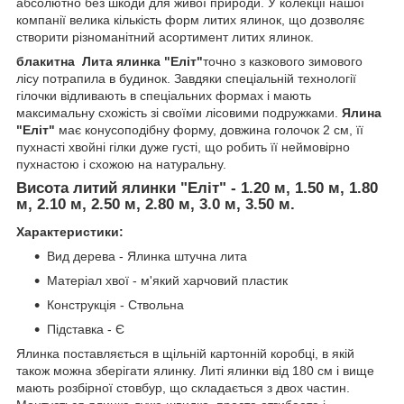
абсолютно без шкоди для живої природи. У колекції нашої
компанії велика кількість форм литих ялинок, що дозволяє
створити різноманітний асортимент литих ялинок.
блакитна
Лита ялинка "Еліт"
точно з казкового зимового
лісу потрапила в будинок. Завдяки спеціальній технології
гілочки відливають в спеціальних формах і мають
максимальну схожість зі своїми лісовими подружками.
Ялина
"Еліт"
має конусоподібну форму, довжина голочок 2 см, її
пухнасті хвойні гілки дуже густі, що робить її неймовірно
пухнастою і схожою на натуральну.
Висота литий ялинки "Еліт" - 1.20 м, 1.50 м, 1.80
м, 2.10 м, 2.50 м, 2.80 м, 3.0 м, 3.50 м.
Характеристики:
Вид дерева - Ялинка штучна лита
Матеріал хвої - м'який харчовий пластик
Конструкція - Ствольна
Підставка - Є
Ялинка поставляється в щільній картонній коробці, в якій
також можна зберігати ялинку. Литі ялинки від 180 см і вище
мають розбірної стовбур, що складається з двох частин.