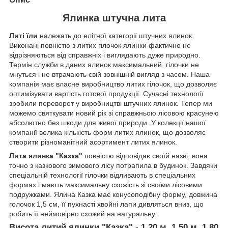
Ялинка штучна лита
Литі їли
належать до елітної категорії штучних ялинок.
Виконані повністю з литих гілочок ялинки фактично не
відрізняються від справжніх і виглядають дуже природно.
Термін служби в даних ялинок максимальний, гілочки не
мнуться і не втрачають свій зовнішній вигляд з часом. Наша
компанія має власне виробництво литих гілочок, що дозволяє
оптимізувати вартість готової продукції. Сучасні технології
зробили переворот у виробництві штучних ялинок. Тепер ми
можемо святкувати новий рік зі справжньою лісовою красунею
абсолютно без шкоди для живої природи. У колекції нашої
компанії велика кількість форм литих ялинок, що дозволяє
створити різноманітний асортимент литих ялинок.
Лита ялинка "Казка"
повністю відповідає своїй назві, вона
точно з казкового зимового лісу потрапила в будинок. Завдяки
спеціальній технології гілочки відливають в спеціальних
формах і мають максимальну схожість зі своїми лісовими
подружками. Ялина Казка має конусоподібну форму, довжина
голочок 1,5 см, її пухнасті хвойні лапи дивляться вниз, що
робить її неймовірно схожий на натуральну.
Висота литий ялинки "Казка" - 1.20 м, 1.50 м, 1.80