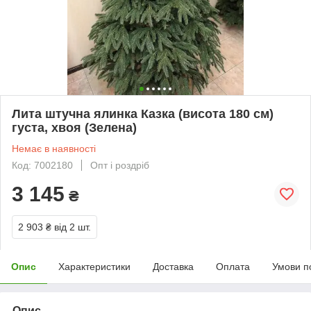
Лита штучна ялинка Казка (висота 180 см)
густа, хвоя (Зелена)
Немає в наявності
Код: 7002180
Опт і роздріб
3 145
₴
2 903 ₴
від 2 шт.
Опис
Характеристики
Доставка
Оплата
Умови п
Опис