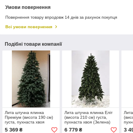
Умови повернення
Повернення товару впродовж 14 днів за рахунок покупця
Всі умови повернення
Подібні товари компанії
Лита штучна ялинка
Лита штучна ялинка Еліт
Лита
Преміум (висота 190 см)
(висота 210 см) густа,
(вис
густа, пухнаста хвоя
пухнаста хвоя (Зелена)
пухн
(Зелена)
5 369
6 779
3 4
₴
₴