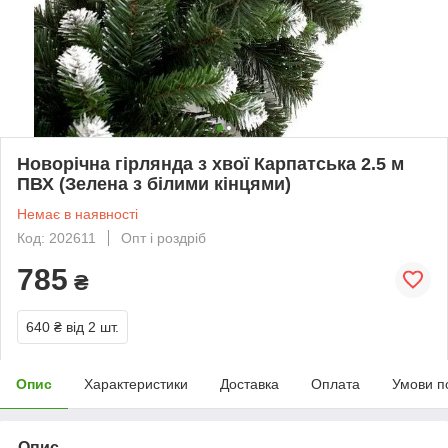
Новорічна гірлянда з хвої Карпатська 2.5 м
ПВХ (Зелена з білими кінцями)
Немає в наявності
Код: 202611
Опт і роздріб
785
₴
640 ₴
від 2 шт.
Опис
Характеристики
Доставка
Оплата
Умови п
Опис