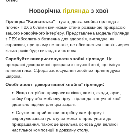
Новорічна
гірлянда
з хвої
Гірлянда "Карпатська"
- густа, довга хвойна гірлянда з
гілочок ПВХ з білими кінчиками стане розкішною прикрасою
вашого новорічного інтер'єру. Представлена модель гірлянди
з ПВХ абсолютно безпечна для здоров'я, виглядає, як
справжня, при цьому не жовтіє, не обсипається і навіть через
кілька років буде виглядати як нова.
Спробуйте використовувати хвойні гірлянди
. Це
прекрасні декоративні прикраси з штучної хвої, що імітує
ялинові гілки. Сфера застосування хвойних гірлянд дуже
широка.
Особливості декоративної хвойної гірлянди:
Якщо потрібно прикрасити вікно, камін, сходи, арки,
стійку бару або меблеву гірку - гірлянда з штучної хвої
ідеально підійде для цієї задачі.
Слухняно прийнявши потрібну вам форму і
відрегулювавши густоту ви можете приступати до
прикрашання, також це ідеальна основа для великої
настільної композиції в довжину столу.