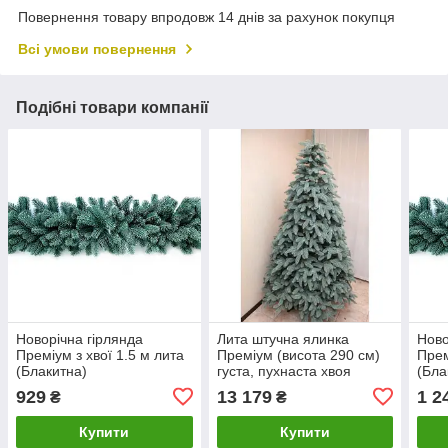
Повернення товару впродовж 14 днів за рахунок покупця
Всі умови повернення
Подібні товари компанії
Новорічна гірлянда
Лита штучна ялинка
Ново
Преміум з хвої 1.5 м лита
Преміум (висота 290 см)
Прем
(Блакитна)
густа, пухнаста хвоя
(Бла
(Блакитна)
929
13 179
1 2
₴
₴
Купити
Купити