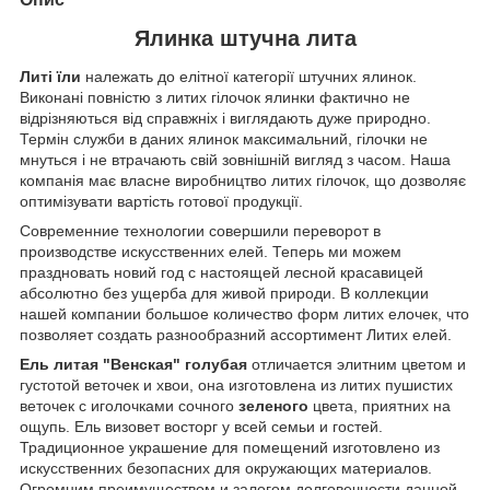
Ялинка штучна лита
Литі їли
належать до елітної категорії штучних ялинок.
Виконані повністю з литих гілочок ялинки фактично не
відрізняються від справжніх і виглядають дуже природно.
Термін служби в даних ялинок максимальний, гілочки не
мнуться і не втрачають свій зовнішній вигляд з часом. Наша
компанія має власне виробництво литих гілочок, що дозволяє
оптимізувати вартість готової продукції.
Современние технологии совершили переворот в
производстве искусственних елей. Теперь ми можем
праздновать новий год с настоящей лесной красавицей
абсолютно без ущерба для живой природи. В коллекции
нашей компании большое количество форм литих елочек, что
позволяет создать разнообразний ассортимент Литих елей.
Ель литая "Венская"
голубая
отличается элитним цветом и
густотой веточек и хвои, она изготовлена из литих пушистих
веточек с иголочками сочного
зеленого
цвета, приятних на
ощупь. Ель визовет восторг у всей семьи и гостей.
Традиционное украшение для помещений изготовлено из
искусственних безопасних для окружающих материалов.
Огромним преимуществом и залогом долговечности данной