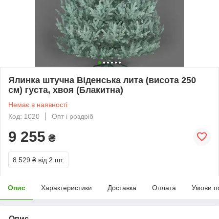
Ялинка штучна Віденська лита (висота 250
см) густа, хвоя (Блакитна)
Немає в наявності
Код: 1020
Опт і роздріб
9 255
₴
8 529 ₴
від 2 шт.
Опис
Характеристики
Доставка
Оплата
Умови п
Опис