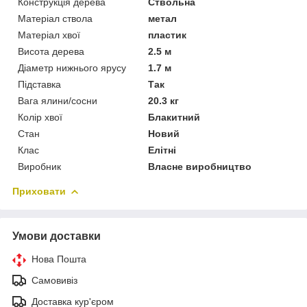
Конструкція дерева
Ствольна
Матеріал ствола
метал
Матеріал хвої
пластик
Висота дерева
2.5 м
Діаметр нижнього ярусу
1.7 м
Підставка
Так
Вага ялини/сосни
20.3 кг
Колір хвої
Блакитний
Стан
Новий
Клас
Елітні
Виробник
Власне виробництво
Приховати
Умови доставки
Нова Пошта
Самовивіз
Доставка кур'єром