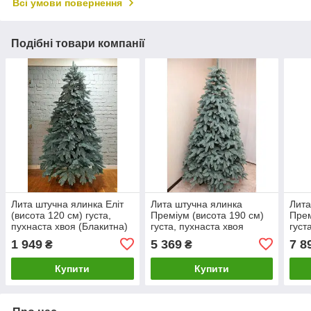
Всі умови повернення
Подібні товари компанії
Лита штучна ялинка Еліт
Лита штучна ялинка
Лита
(висота 120 см) густа,
Преміум (висота 190 см)
Прем
пухнаста хвоя (Блакитна)
густа, пухнаста хвоя
густ
(Блакитна)
(Бла
1 949
5 369
7 8
₴
₴
Купити
Купити