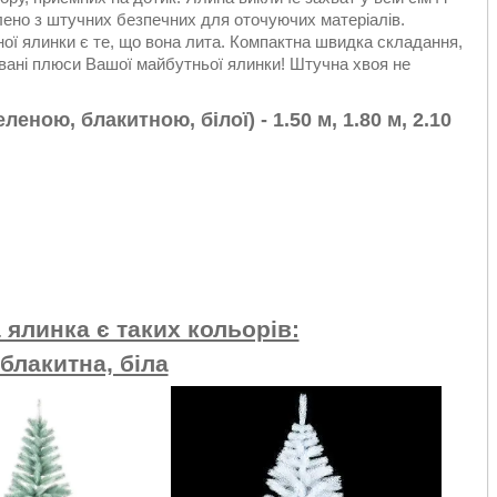
лено з штучних безпечних для оточуючих матеріалів.
ної ялинки є те, що вона лита. Компактна швидка складання,
овані плюси Вашої майбутньої ялинки! Штучна хвоя не
ною, блакитною, білої) - 1.50 м, 1.80 м, 2.10
ялинка є таких кольорів:
блакитна, біла