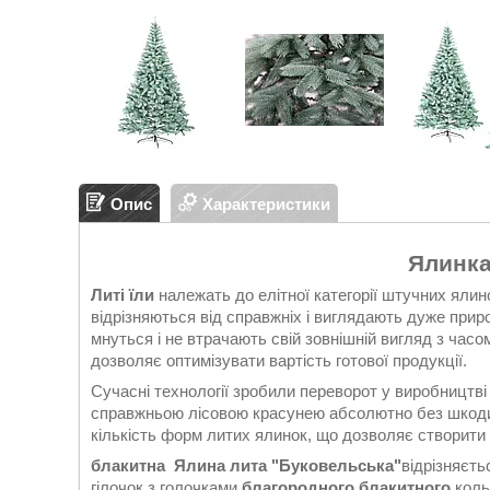
Опис
Характеристики
Ялинка
Литі їли
належать до елітної категорії штучних ялин
відрізняються від справжніх і виглядають дуже прир
мнуться і не втрачають свій зовнішній вигляд з час
дозволяє оптимізувати вартість готової продукції.
Сучасні технології зробили переворот у виробництві
справжньою лісовою красунею абсолютно без шкоди д
кількість форм литих ялинок, що дозволяє створити
блакитна
Ялина лита "Буковельська"
відрізняєть
гілочок з голочками
благородного блакитного
коль