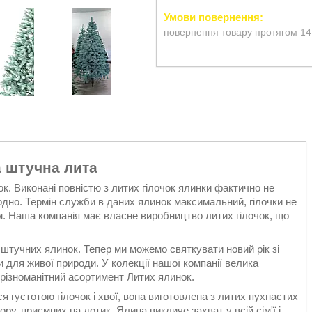
повернення товару протягом 14
 штучна лита
ок. Виконані повністю з литих гілочок ялинки фактично не
одно. Термін служби в даних ялинок максимальний, гілочки не
ом. Наша компанія має власне виробництво литих гілочок, що
 штучних ялинок. Тепер ми можемо святкувати новий рік зі
ля живої природи. У колекції нашої компанії велика
 різноманітний асортимент Литих ялинок.
ся густотою гілочок і хвої, вона виготовлена з литих пухнастих
ору, приємних на дотик. Ялина викличе захват у всій сім'ї і