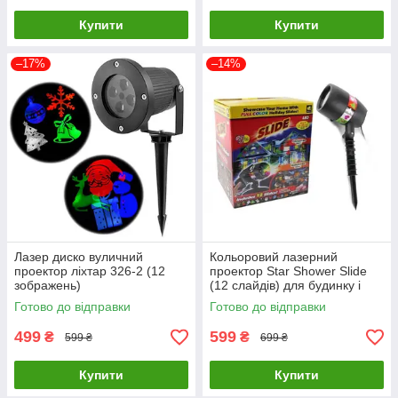
Купити
Купити
–17%
–14%
Лазер диско вуличний
Кольоровий лазерний
проектор ліхтар 326-2 (12
проектор Star Shower Slide
зображень)
(12 слайдів) для будинку і
вулиці
Готово до відправки
Готово до відправки
499
599
₴
₴
599 ₴
699 ₴
Купити
Купити