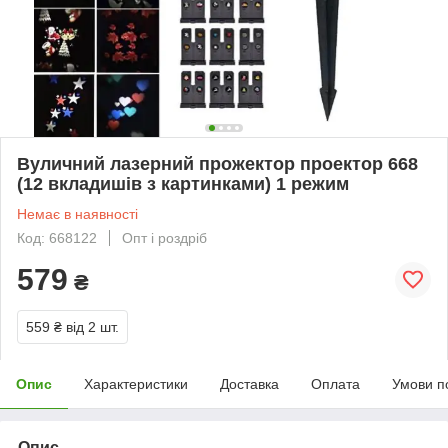
Вуличний лазерний прожектор проектор 668
(12 вкладишів з картинками) 1 режим
Немає в наявності
Код: 668122
Опт і роздріб
579
₴
559 ₴
від 2 шт.
Опис
Характеристики
Доставка
Оплата
Умови п
Опис