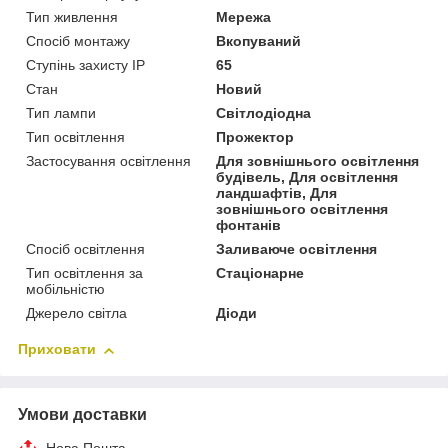
Тип живлення
Мережа
Спосіб монтажу
Вкопуваний
Ступінь захисту IP
65
Стан
Новий
Тип лампи
Світлодіодна
Тип освітлення
Прожектор
Застосування освітлення
Для зовнішнього освітлення
будівель, Для освітлення
ландшафтів, Для
зовнішнього освітлення
фонтанів
Спосіб освітлення
Заливаюче освітлення
Тип освітлення за
Стаціонарне
мобільністю
Джерело світла
Діоди
Приховати
Умови доставки