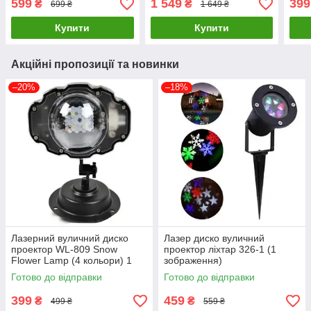
599
1 549
399
₴
₴
699 ₴
1 649 ₴
12.5см) Білий
Купити
Купити
Акційні пропозиції та новинки
–20%
–18%
Лазерний вуличний диско
Лазер диско вуличний
проектор WL-809 Snow
проектор ліхтар 326-1 (1
Flower Lamp (4 кольори) 1
зображення)
режим
Готово до відправки
Готово до відправки
399
459
₴
₴
499 ₴
559 ₴