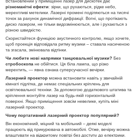
Встановлений у приміщенні лазер для дискотек дає
різноманітні ефекти
: зірки, що рухаються, рідке небо,
мерехтливі метелики. Лазерні промені поділяються на тисячі
точок за рахунок динамічної дифракції. Вогні, що протікають
диско лазером, не тільки видозмінюються, але і рухаються з
різною швидкістю.
Скористайтеся функцією акустичного контролю, якщо хочете,
щоб проекція відповідала ритму музики – ставала насиченою
та згасала, змінювала відтінки.
Чи любите нові напрямки танцювальної музики?
Без
стробоскопа
не обійтися. Ця біла лампа, що різко
мерехтить, — явна ознака суперсучасної вечірки.
Лазерний проектор
можна встановити навіть у звичайній
кімнаті підлітка, де немає спеціальних кріплень для
освітлювальної техніки. За допомогою додаткового штатива та
кріплення монтуйте лазер на будь-якій горизонтальній
поверхні. Якщо приміщення зовсім невелике, купіть міні
лазерний проектор.
Чому портативний лазерний проектор популярний?
Він економічний, міцний та мобільний – деякі моделі
працюють від прикурювача в автомобілі. Отже, вечірку можна
влаштувати на відкритому повітрі без доступу до електрики.