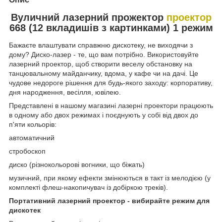
Вуличний лазерний прожектор
проектор
668 (12 вкладишів з картинками) 1 режим
Бажаєте влаштувати справжню дискотеку, не виходячи з
дому? Диско-лазер - те, що вам потрібно. Використовуйте
лазерний проектор, щоб створити веселу обстановку на
танцювальному майданчику, вдома, у кафе чи на дачі. Це
чудове недороге рішення для будь-якого заходу: корпоративу,
дня народження, весілля, ювілею.
Представлені в нашому магазині лазерні проектори працюють
в одному або двох режимах і поєднують у собі від двох до
п'яти кольорів:
автоматичний
стробоскоп
диско (різнокольорові вогники, що біжать)
музичний, при якому ефекти змінюються в такт із мелодією (у
комплекті флеш-накопичувач із добіркою треків).
Портативний лазерний проектор - вибирайте режим для
дискотек