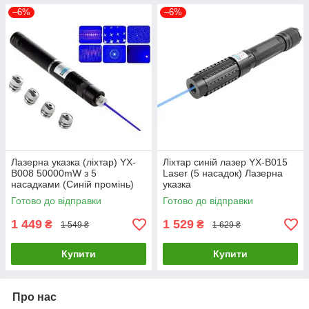
–6%
–6%
Лазерна указка (ліхтар) YX-
Ліхтар синій лазер YX-B015
B008 50000mW з 5
Laser (5 насадок) Лазерна
насадками (Синій промінь)
указка
Готово до відправки
Готово до відправки
1 449
1 529
₴
₴
1 549 ₴
1 629 ₴
Купити
Купити
Про нас