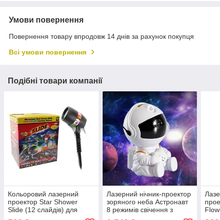
Умови повернення
Повернення товару впродовж 14 днів за рахунок покупця
Всі умови повернення
Подібні товари компанії
Кольоровий лазерний
Лазерний нічник-проектор
Лазе
проектор Star Shower
зоряного неба Астронавт
прое
Slide (12 слайдів) для
8 режимів свічення з
Flow
будинку і вулиці
пультом (маленький
реж