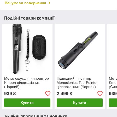
Всі умови повернення
Подібні товари компанії
Металошукач пинпоинтер
Підводний піноінтер
Мет
Kmoon цілевказівник
Monoclonius Top-Pointer
Kmoo
(Чорний)
цілепокажчик (Чорний)
(Син
939
2 499
939
₴
₴
Купити
Купити
Акційні пропозиції та новинки