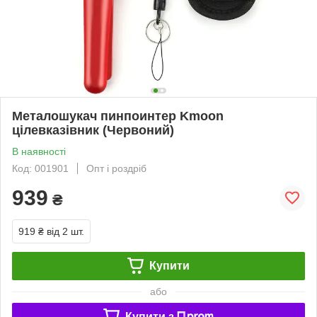
Металошукач пинпоинтер Kmoon
цілевказівник (Червоний)
В наявності
Код: 001901
Опт і роздріб
939
₴
919 ₴
від 2 шт.
Купити
або
Купити з