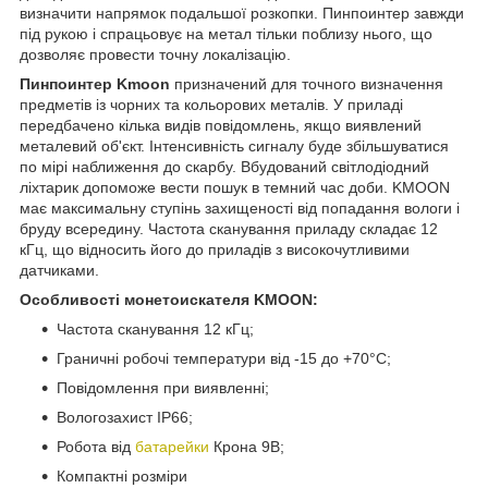
визначити напрямок подальшої розкопки. Пинпоинтер завжди
під рукою і спрацьовує на метал тільки поблизу нього, що
дозволяє провести точну локалізацію.
Пинпоинтер Kmoon
призначений для точного визначення
предметів із чорних та кольорових металів. У приладі
передбачено кілька видів повідомлень, якщо виявлений
металевий об'єкт. Інтенсивність сигналу буде збільшуватися
по мірі наближення до скарбу. Вбудований світлодіодний
ліхтарик допоможе вести пошук в темний час доби. KMOON
має максимальну ступінь захищеності від попадання вологи і
бруду всередину. Частота сканування приладу складає 12
кГц, що відносить його до приладів з високочутливими
датчиками.
Особливості монетоискателя KMOON:
Частота сканування 12 кГц;
Граничні робочі температури від -15 до +70°С;
Повідомлення при виявленні;
Вологозахист IP66;
Робота від
батарейки
Крона 9В;
Компактні розміри