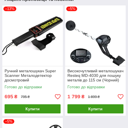
–13%
–5%
Ручний металошукач Super
Високочутливий металошукач
Scanner Металодетектор
Resteq MD-4030 для пошуку
досмотровий
металів до 115 см (Чорний)
Готово до відправки
Готово до відправки
695
1 799
₴
₴
795 ₴
1 899 ₴
Купити
Купити
–5%