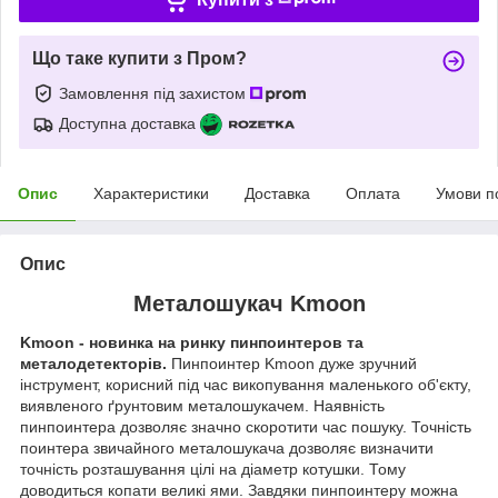
Що таке купити з Пром?
Замовлення під захистом
Доступна доставка
Опис
Характеристики
Доставка
Оплата
Умови п
Опис
Металошукач Kmoon
Kmoon - новинка на ринку пинпоинтеров та
металодетекторів.
Пинпоинтер Kmoon дуже зручний
інструмент, корисний під час викопування маленького об'єкту,
виявленого ґрунтовим металошукачем. Наявність
пинпоинтера дозволяє значно скоротити час пошуку. Точність
поинтера звичайного металошукача дозволяє визначити
точність розташування цілі на діаметр котушки. Тому
доводиться копати великі ями. Завдяки пинпоинтеру можна