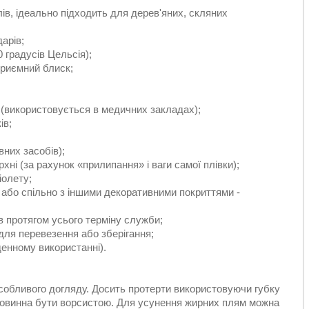
ів, ідеально підходить для дерев'яних, скляних
дарів;
0 градусів Цельсія);
 приємний блиск;
 (використовується в медичних закладах);
ів;
вних засобів);
рхні (за рахунок «прилипання» і ваги самої плівки);
іолету;
 або спільно з іншими декоративними покриттями -
ів протягом усього терміну служби;
для перевезення або зберігання;
денному використанні).
особливого догляду. Досить протерти використовуючи губку
е повинна бути ворсистою. Для усунення жирних плям можна