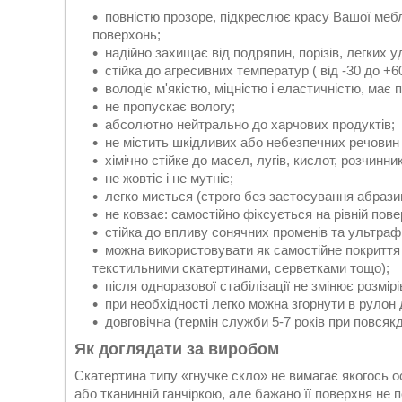
повністю прозоре, підкреслює красу Вашої мебл
поверхонь;
надійно захищає від подряпин, порізів, легких у
стійка до агресивних температур ( від -30 до +6
володіє м'якістю, міцністю і еластичністю, має
не пропускає вологу;
абсолютно нейтрально до харчових продуктів;
не містить шкідливих або небезпечних речовин
хімічно стійке до масел, лугів, кислот, розчинник
не жовтіє і не мутніє;
легко миється (строго без застосування абрази
не ковзає: самостійно фіксується на рівній пове
стійка до впливу сонячних променів та ультраф
можна використовувати як самостійне покриття
текстильними скатертинами, серветками тощо);
після одноразової стабілізації не змінює розмір
при необхідності легко можна згорнути в рулон 
довговічна (термін служби 5-7 років при повсяк
Як доглядати за виробом
Скатертина типу «гнучке скло» не вимагає якогось 
або тканинній ганчіркою, але бажано її поверхня н