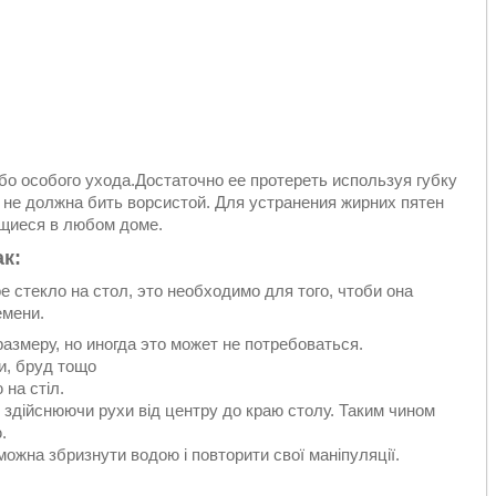
ибо особого ухода.Достаточно ее протереть используя губку
 не должна бить ворсистой. Для устранения жирних пятен
щиеся в любом доме.
к:
 стекло на стол, это необходимо для того, чтоби она
емени.
азмеру, но иногда это может не потребоваться.
ги, бруд тощо
 на стіл.
і, здійснюючи рухи від центру до краю столу. Таким чином
.
ожна збризнути водою і повторити свої маніпуляції.