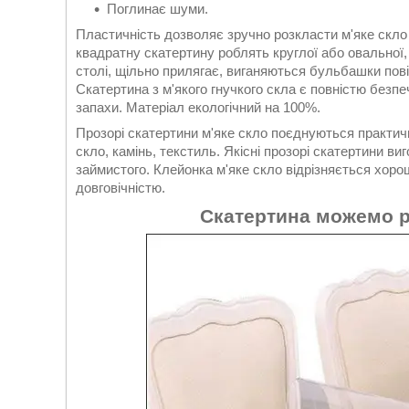
Поглинає шуми.
Пластичність дозволяє зручно розкласти м'яке скло і
квадратну скатертину роблять круглої або овальної
столі, щільно прилягає, виганяються бульбашки пові
Скатертина з м'якого гнучкого скла є повністю безпе
запахи. Матеріал екологічний на 100%.
Прозорі скатертини м'яке скло поєднуються практичн
скло, камінь, текстиль. Якісні прозорі скатертини виг
займистого. Клейонка м'яке скло відрізняється хоро
довговічністю.
Скатертина можемо рі