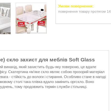
повернення товару протягом 14
ке) скло захист для меблів Soft Glass
ий винахід, який захистить будь-яку поверхню, це вдале
 офісу. Скатертина «м'яке скло являє собою прозорий матеріал
га - стійкість до вологи і стирання. Особливо стане в нагоді
мовому столі така плівка вдало замінить оргскло. Воно
бруднень, тому продовжить термін служби стільниці.