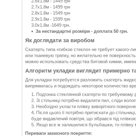
2.6х1.8м - 1449 грн
2.7х1.8м - 1499 грн
2.8х1.8м - 1549 грн
2.9х1.8м - 1599 грн
3.0х1.8м -1649 грн.
За нестандартні розміри - доплата 50 грн.
Як доглядати за виробом
Скатерть типа «гибкое стекло» не требует какого-л
или тканевую тряпку, но желательно ее поверхность
можно использовать средства битовой химии, имею
Алгоритм укладки виглядит примерно та
Для укладки потребуется разложить скатерть жидкое
випрямилась и подождать некоторое количество вр
Подгонка стеклянной скатерти по требуемому р
Зі стільниці потрібно видалити пил, сліди воло
Необхідно укласти плівку виворітного поверхню
Після цього її потрібно притискати до стільниц
буде видавлений повітря, що зібрався під плівкою
Якщо все ж залишилися бульбашки, то плівку м
Переваги захисного покриття: