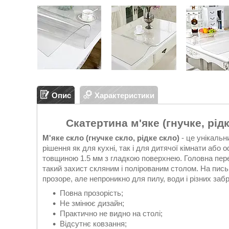
Опис
Характеристики
Скатертина м'яке (гнучке, рід
М'яке скло (гнучке скло, рідке скло)
- це унікальн
рішення як для кухні, так і для дитячої кімнати або
товщиною 1.5 мм з гладкою поверхнею. Головна перева
такий захист скляним і полірованим столом. На пись
прозоре, але непроникно для пилу, води і різних за
Повна прозорість;
Не змінює дизайн;
Практично не видно на столі;
Відсутнє ковзання;