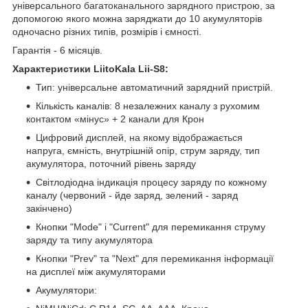
універсального багатоканального зарядного пристрою, за
допомогою якого можна заряджати до 10 акумуляторів
одночасно різних типів, розмірів і ємності.
Гарантія - 6 місяців.
Характеристики
LiitoKala Lii-S8
:
Тип: універсальне автоматичний зарядний пристрій.
Кількість каналів: 8 незалежних каналу з рухомим
контактом «мінус» + 2 канали для Крон
Цифровий дисплей, на якому відображається
напруга, ємність, внутрішній опір, струм заряду, тип
акумулятора, поточний рівень заряду
Світлодіодна індикація процесу заряду по кожному
каналу (червоний - йде заряд, зелений - заряд
закінчено)
Кнопки "Mode" і "Current" для перемикання струму
заряду та типу акумулятора
Кнопки "Prev" та "Next" для перемикання інформації
на дисплеї між акумуляторами
Акумулятори: