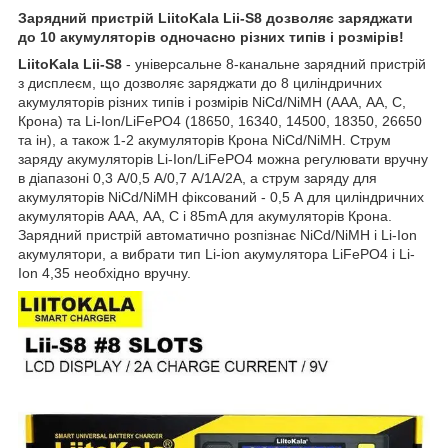
Зарядний пристрій LiitoKala Lii-S8 дозволяє заряджати
до 10 акумуляторів одночасно різних типів і розмірів!
LiitoKala Lii-S8
- універсальне 8-канальне зарядний пристрій
з дисплеєм, що дозволяє заряджати до 8 циліндричних
акумуляторів різних типів і розмірів NiCd/NiMH (ААА, АА, C,
Крона) та Li-Ion/LiFePO4 (18650, 16340, 14500, 18350, 26650
та ін), а також 1-2 акумуляторів Крона NiCd/NiMH. Струм
заряду акумуляторів Li-Ion/LiFePO4 можна регулювати вручну
в діапазоні 0,3 А/0,5 А/0,7 А/1А/2А, а струм заряду для
акумуляторів NiCd/NiMH фіксований - 0,5 А для циліндричних
акумуляторів ААА, АА, C і 85mA для акумуляторів Крона.
Зарядний пристрій автоматично розпізнає NiCd/NiMH і Li-Ion
акумулятори, а вибрати тип Li-ion акумулятора LiFePO4 і Li-
Ion 4,35 необхідно вручну.