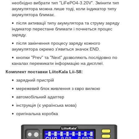
необхідно вибрати тип "LiFePO4-3.20V". Змінити тип
акумулятора можна лише тоді, коли індикатор типу
акумулятора блимає.
після активації типу акумулятора та струму заряду
індикатор перестане блимати і почнеться процес
заряду.
після закінчення процесу заряду кожного
акумулятора окремо з'явиться значок END.
кнопки "Prev" та "Next" дозволяють послідовно по
каналах перемикати інформацію на дисплеї.
Комплект поставки LiitoKala Lii-S8:
зарядний пристрій
мережевий блок живлення з євро вилкою
автомобільний адаптер
інструкція (є українська мова)
оригінальна коробка