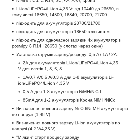
NiMН/NiCd: C R14, SC, AA, AAA, Крона
Li-ion/LiFePO4/Li-ion 4,35 V: від 10440 до 26650, в
тому числі 18650, 14500, 16340, 20700, 21700
підходить для акумуляторів 20700/21700
підходить для акумуляторів 18650 з захистом
підходить для одночасної зарядки 4х акумуляторів
розміру C R14 і 26650 (у слотах через один)
Установка струмів заряду/розряду: 0,5 A / 1A / 2А:
2А для акумуляторів Li-ion/LiFePO4/Li-ion 4,35
V для слотів 1, 3, 6, 8
1А/0,7 А/0,5 A/0,3 А для 1-8 акумуляторів Li-
ion/LiFePO4/Li-ion 4,35 V
0,5 А для 1-8 акумуляторів NiMН/NiCd
85mA для 1-2 акумуляторів Крона NiMН/NiCd
Визначення повного заряду Ni-Cd/Ni-MH акумуляторів
по напрузі (1,48 V)
Визначення повного заряду Li-ion акумуляторів по
напрузі (4.2 V/4,35 V)
"М'який" старт процесу заряду