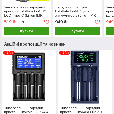
Універсальний зарядний
Зарядний пристрій
Унів
пристрій LiitoKala Lii-CH2
LiitoKala Lii-M4S для
прис
LCD Type-C (Li-ion IMR
акумуляторів (Li-ion IMR
кана
LiFe NiMH) на 2
LiFe NiMH) + Rower bank +
ion/
519
949
949
₴
₴
619 ₴
акумулятори
Type-C
Купити
Купити
Акційні пропозиції та новинки
–17%
–17%
Універсальний зарядний
Універсальний зарядний
пристрій Liitokala Lii-PD4 4
пристрій LiitoKala Lii-S2 з