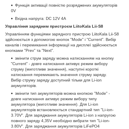
Функція активації повністю розряджених акумуляторів
0V
Вхідна напруга: DC 12V
4A
Управління зарядним пристроєм LiitoKala Lii-S8
Управлінням функціями зарядного пристрою LiitoKala Lii-S8
здійснюється з допомогою кнопок "Mode" і "Current". Вибір
каналів і перемикання інформації на дисплеї здійснюється
кнопками "Prev" та "Next".
змінити струм заряду можна натисканням на кнопку
"Current" - довге натискання активує режим вибору
струму (миготливе значення), наступні короткі
натискання перемикають значення струму заряду.
Вибір струму заряду доступний тільки для Li-ion
акумуляторів.
змінити тип акумуляторів можна кнопкою "Mode" -
довге натискання активує режим вибору типу
акумулятора (миготливе значення). Для Li-ion
акумуляторів встановлюється стандартний тип "Li-ion-
3.70V". Для заряджання акумуляторів Li-ion з напругою
повного заряду 4,35V необхідно вибрати тип "Li-ion-
3.80V". Для заряджання акумуляторів LiFePO4