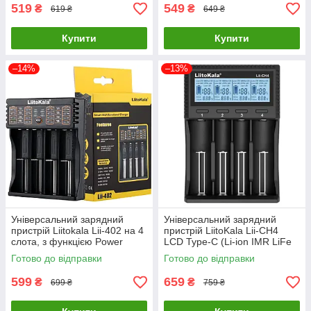
519
549
₴
₴
619 ₴
649 ₴
Купити
Купити
–14%
–13%
Універсальний зарядний
Універсальний зарядний
пристрій Liitokala Lii-402 на 4
пристрій LiitoKala Lii-CH4
слота, з функцією Power
LCD Type-C (Li-ion IMR LiFe
Bank
NiMH) на 4 акумулятори
Готово до відправки
Готово до відправки
599
659
₴
₴
699 ₴
759 ₴