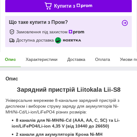
Купити з
Що таке купити з Пром?
Замовлення під захистом
Доступна доставка
Опис
Характеристики
Доставка
Оплата
Умови п
Опис
Зарядний пристрій Liitokala Lii-S8
Універсальне мережеве 8-канальне зарядний пристрій з
дисплеєм і вибором струму заряду для акумуляторів Ni-
MH/Ni-Cd/Li-ion/LiFePO4 різних розмірів:
8 каналів для Ni-MH/Ni-Cd (ААА, АА, С, SC) та Li-
ion/LiFePO4/Li-ion 4,35 V (від 10440 до 26650)
2 канали для акумуляторів Крона Ni-MH