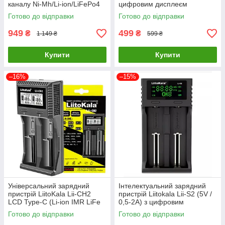
каналу Ni-Mh/Li-ion/LiFePo4
цифровим дисплеєм
220V/12V LCD
Готово до відправки
Готово до відправки
949
499
₴
₴
1 149 ₴
599 ₴
Купити
Купити
–16%
–15%
Універсальний зарядний
Інтелектуальний зарядний
пристрій LiitoKala Lii-CH2
пристрій Liitokala Lii-S2 (5V /
LCD Type-C (Li-ion IMR LiFe
0,5-2А) з цифровим
NiMH) на 2 акумулятори
дисплеєм
Готово до відправки
Готово до відправки