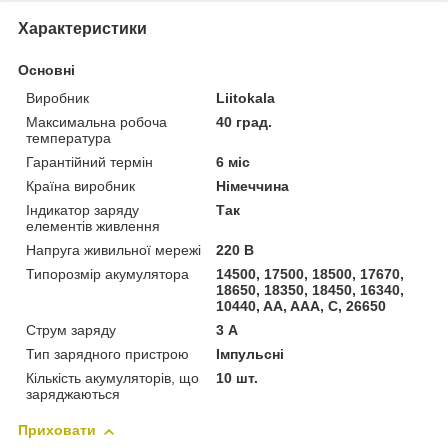
Характеристики
Основні
Виробник
Liitokala
Максимальна робоча
40 град.
температура
Гарантійний термін
6 міс
Країна виробник
Німеччина
Індикатор заряду
Так
елементів живлення
Напруга живильної мережі
220 В
Типорозмір акумулятора
14500, 17500, 18500, 17670,
18650, 18350, 18450, 16340,
10440, AA, AAA, C, 26650
Струм заряду
3 А
Тип зарядного пристрою
Імпульсні
Кількість акумуляторів, що
10 шт.
заряджаються
Приховати