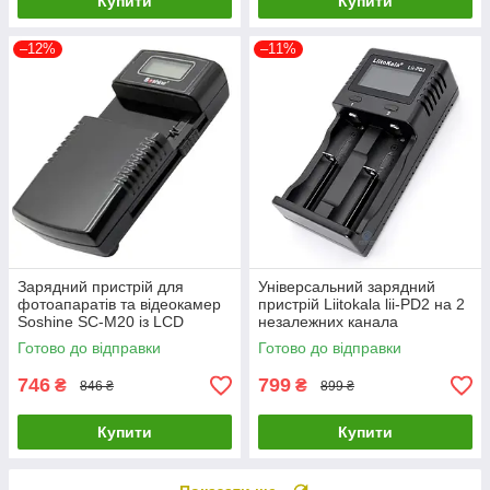
Купити
Купити
–12%
–11%
Зарядний пристрій для
Універсальний зарядний
фотоапаратів та відеокамер
пристрій Liitokala lii-PD2 на 2
Soshine SC-M20 із LCD
незалежних канала
дисплеєм
Готово до відправки
Готово до відправки
746
799
₴
₴
846 ₴
899 ₴
Купити
Купити