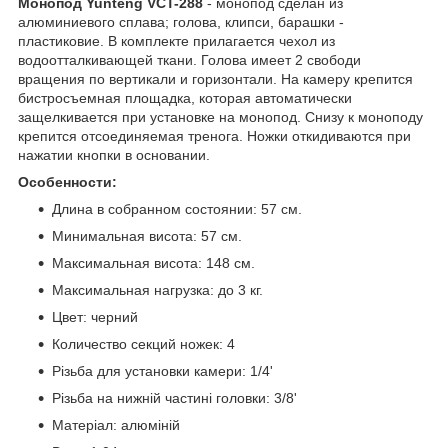
Монопод Yunteng VCT-288
- монопод сделан из
алюминиевого сплава; голова, клипси, барашки -
пластиковие. В комплекте прилагается чехол из
водоотталкивающей ткани. Голова имеет 2 свободи
вращения по вертикали и горизонтали. На камеру крепится
бистросъемная площадка, которая автоматически
защелкивается при установке на монопод. Снизу к моноподу
крепится отсоединяемая тренога. Ножки откидиваются при
нажатии кнопки в основании.
Особенности:
Длина в собранном состоянии: 57 см.
Минимальная висота: 57 см.
Максимальная висота: 148 см.
Максимальная нагрузка: до 3 кг.
Цвет: черний
Количество секций ножек: 4
Різьба для установки камери: 1/4'
Різьба на нижній частині головки: 3/8'
Матеріал: алюміній