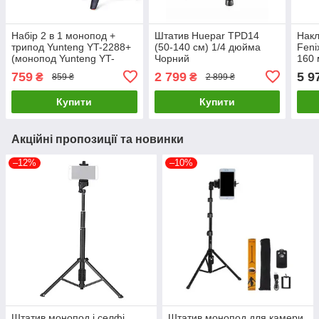
Набір 2 в 1 монопод +
Штатив Huepar TPD14
Накл
трипод Yunteng YT-2288+
(50-140 см) 1/4 дюйма
Feni
(монопод Yunteng YT-
Чорний
160 
1288 + трипод Yunteng YT-
759
2 799
5 9
₴
₴
859 ₴
2 899 ₴
288)
Купити
Купити
Акційні пропозиції та новинки
–12%
–10%
Штатив монопод і селфі
Штатив монопод для камери