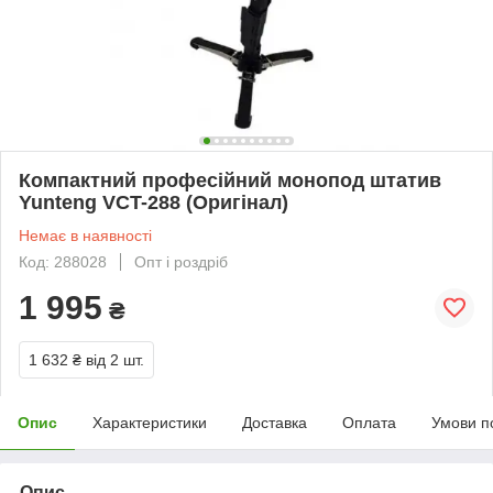
Компактний професійний монопод штатив
Yunteng VCT-288 (Оригінал)
Немає в наявності
Код: 288028
Опт і роздріб
1 995
₴
1 632 ₴
від 2 шт.
Опис
Характеристики
Доставка
Оплата
Умови п
Опис