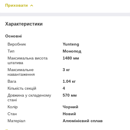
Приховати
Характеристики
Основні
Виробник
Yunteng
Тип
Монопод
Максимальна висота
1480 мм
штатива
Максимальне
3 кг
навантаження
Вага
1.04 кг
Кількість секцій
4
Довжина у складеному
570 мм
стані
Колір
Чорний
Стан
Новий
Матеріал
Алюмінієвий сплав