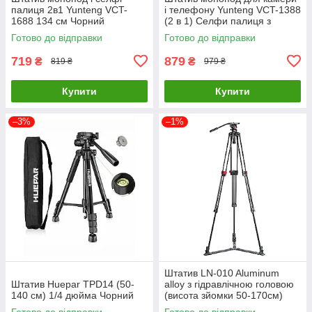
палиця 2в1 Yunteng VCT-
і телефону Yunteng VCT-1388
1688 134 см Чорний
(2 в 1) Селфи палиця з
пультом
Готово до відправки
Готово до відправки
719
879
₴
₴
819 ₴
979 ₴
Купити
Купити
–3%
–1%
Штатив LN-010 Aluminum
Штатив Huepar TPD14 (50-
alloy з гідравлічною головою
140 см) 1/4 дюйма Чорний
(висота зйомки 50-170см)
Готово до відправки
Готово до відправки