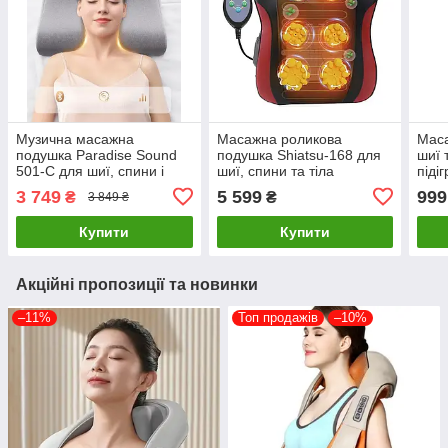
Музична масажна
Масажна роликова
Маса
подушка Paradise Sound
подушка Shiatsu-168 для
шиї 
501-С для шиї, спини і
шиї, спини та тіла
піді
тіла з підігрівом
(Чорний)
блак
3 749
5 599
999
₴
₴
3 849 ₴
Купити
Купити
Акційні пропозиції та новинки
–11%
Топ продажів
–10%