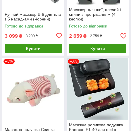
Масажер для шиї, плечей і
Ручний масажер B-6 для тіла
спини з прогріванням (4
з 5 насадками (Чорний)
кнопки)
Готово до відправки
Готово до відправки
3 099
2 659
₴
₴
3 299 ₴
2 759 ₴
Купити
Купити
–3%
–3%
Масажна роликова подушка
Масажна подушка Свинка
Faercon F1-40 для шиї з