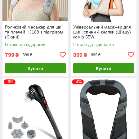
Роликовий масажер для шиї
Універсальний масажер для
та плечей HJ188 з підігрівом
шиї і спини 4 кнопки (Шіацу)
(Сірий)
комір 55W
Готово до відправки
Готово до відправки
799
899
₴
₴
899 ₴
999 ₴
Купити
Купити
–6%
–4%