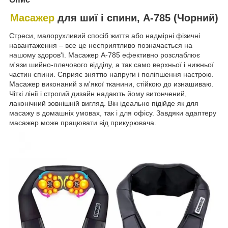
Масажер
для шиї і спини, А-785 (Чорний)
Стреси, малорухливий спосіб життя або надмірні фізичні
навантаження – все це несприятливо позначається на
нашому здоров'ї. Масажер А-785 ефективно розслаблює
м'язи шийно-плечового відділу, а так само верхньої і нижньої
частин спини. Сприяє зняттю напруги і поліпшення настрою.
Масажер виконаний з м'якої тканини, стійкою до изнашиваю.
Чіткі лінії і строгий дизайн надають йому витончений,
лаконічний зовнішній вигляд. Він ідеально підійде як для
масажу в домашніх умовах, так і для офісу. Завдяки адаптеру
масажер може працювати від прикурювача.