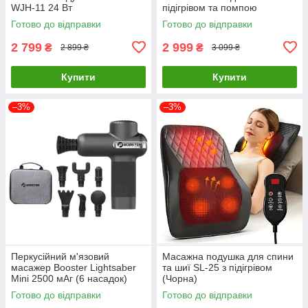
WJH-11 24 Вт
підігрівом та помпою
(Чорний)
Готово до відправки
Готово до відправки
2 799
2 999
₴
₴
2 899 ₴
3 099 ₴
Купити
Купити
–3%
–3%
Перкусійний м'язовий
Масажна подушка для спини
масажер Booster Lightsaber
та шиї SL-25 з підігрівом
Mini 2500 мАг (6 насадок)
(Чорна)
Готово до відправки
Готово до відправки