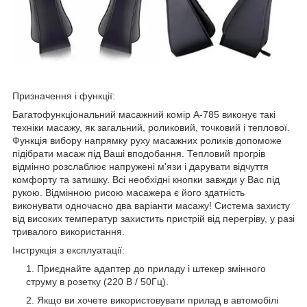
Призначення і функції:
Багатофункціональний масажний комір А-785 виконує такі
техніки масажу, як загальний, роликовий, точковий і теплової.
Функція вибору напрямку руху масажних роликів допоможе
підібрати масаж під Ваші вподобання. Тепловий прогрів
відмінно розслаблює напружені м'язи і дарувати відчуття
комфорту та затишку. Всі необхідні кнопки завжди у Вас під
рукою. Відмінною рисою масажера є його здатність
виконувати одночасно два варіанти масажу! Система захисту
від високих температур захистить пристрій від перегріву, у разі
тривалого використання.
Інструкція з експлуатації:
Приєднайте адаптер до приладу і штекер змінного
струму в розетку (220 В / 50Гц).
Якщо ви хочете використовувати прилад в автомобілі