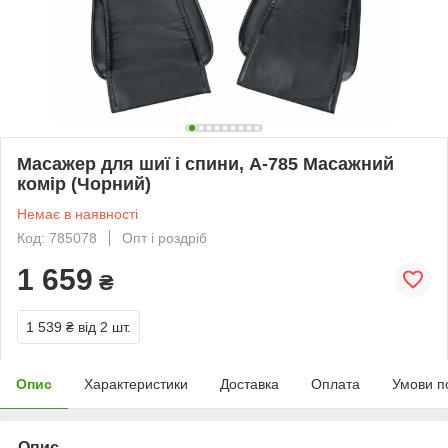
Масажер для шиї і спини, А-785 Масажний
комір (Чорний)
Немає в наявності
Код: 785078
Опт і роздріб
1 659
₴
1 539 ₴
від 2 шт.
Опис
Характеристики
Доставка
Оплата
Умови п
Опис