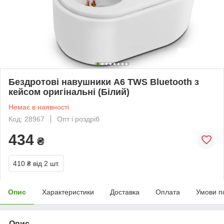
Бездротові навушники A6 TWS Bluetooth з
кейсом оригінальні (Білий)
Немає в наявності
Код: 28967
Опт і роздріб
434
₴
410 ₴
від 2 шт.
Опис
Характеристики
Доставка
Оплата
Умови п
Опис