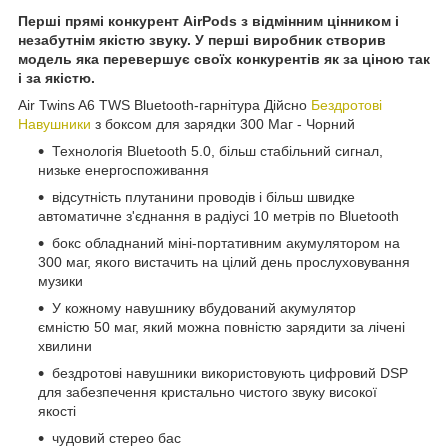
Перші прямі конкурент AirPods з відмінним цінником і
незабутнім якістю звуку. У перші виробник створив
модель яка перевершує своїх конкурентів як за ціною так
і за якістю.
Air Twins A6 TWS Bluetooth-гарнітура Дійсно
Бездротові
Навушники
з боксом для зарядки 300 Маг - Чорний
Технологія Bluetooth 5.0, більш стабільний сигнал,
низьке енергоспоживання
відсутність плутанини проводів і більш швидке
автоматичне з'єднання в радіусі 10 метрів по Bluetooth
бокс обладнаний міні-портативним акумулятором на
300 маг, якого вистачить на цілий день прослуховування
музики
У кожному навушнику вбудований акумулятор
ємністю 50 маг, який можна повністю зарядити за лічені
хвилини
бездротові навушники використовують цифровий DSP
для забезпечення кристально чистого звуку високої
якості
чудовий стерео бас