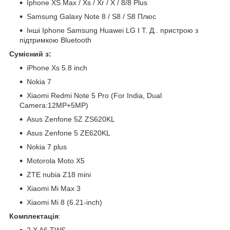
Iphone XS Max / Xs / Xr / X / 8/8 Plus
Samsung Galaxy Note 8 / S8 / S8 Плюс
Інші Iphone Samsung Huawei LG І Т. Д.. пристрою з
підтримкою Bluetooth
Сумісний з:
iPhone Xs 5.8 inch
Nokia 7
Xiaomi Redmi Note 5 Pro (For India, Dual
Camera:12MP+5MP)
Asus Zenfone 5Z ZS620KL
Asus Zenfone 5 ZE620KL
Nokia 7 plus
Motorola Moto X5
ZTE nubia Z18 mini
Xiaomi Mi Max 3
Xiaomi Mi 8 (6.21-inch)
Комплектація
: