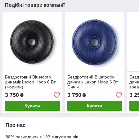
Подібні товари компанії
Бездротовий Bluetooth
Бездротовий Bluetooth-
Безд
динамік Lexon Hoop 6 Вт
динамік Lexon Hoop 6 Вт
дина
(Чорний)
Синій
spea
3 750
3 750
3 2
₴
₴
Купити
Купити
Про нас
88% позитивних з 193 відгуків за рік